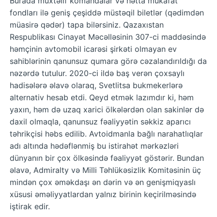
Burada müxtəlif komandalar və hətta mükafat
fondları ilə geniş çeşiddə müstəqil biletlər (qədimdən
müasirə qədər) tapa bilərsiniz. Qazaxıstan
Respublikası Cinayət Məcəlləsinin 307-ci maddəsində
həmçinin avtomobil icarəsi şirkəti olmayan ev
sahiblərinin qanunsuz qumara görə cəzalandırıldığı da
nəzərdə tutulur. 2020-ci ildə baş verən çoxsaylı
hadisələrə əlavə olaraq, Svetlitsa bukmekerlərə
alternativ hesab etdi. Qeyd etmək lazımdır ki, həm
yaxın, həm də uzaq xarici ölkələrdən olan sakinlər də
daxil olmaqla, qanunsuz fəaliyyətin səkkiz aparıcı
təhrikçisi həbs edilib. Avtoidmanla bağlı narahatlıqlar
adı altında hədəflənmiş bu istirahət mərkəzləri
dünyanın bir çox ölkəsində fəaliyyət göstərir. Bundan
əlavə, Admiralty və Milli Təhlükəsizlik Komitəsinin üç
mindən çox əməkdaşı ən dərin və ən genişmiqyaslı
xüsusi əməliyyatlardan yalnız birinin keçirilməsində
iştirak edir.