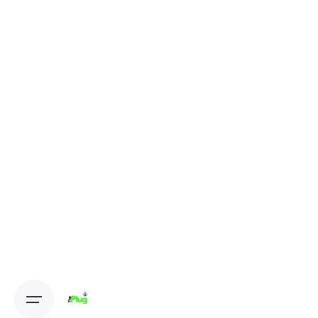
Skip
to
content