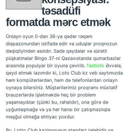
təsadüfi
formatda mərc etmək
Onlayn oyun 0-dan 36-ya qədər rəqəm
diapazonundan istifadə edir və uduşlar proqnozun
dəqiqliyindən asılıdır. Sadə qaydalar və sürətli
püşkatmalar Bingo 37-ni Qazaxıstanda qumarbazlar
arasında populyar bir oyuna çevirib.
fastloto
Əvvəla,
qeyd etmək lazımdır ki, Loto Club kz veb saytımızda
həm kompüterlərdən, həm də telefonlardan onlayn
oynaya bilərsiniz. Müştərilərimiz proqramı müxtəlif
brauzerlərdə işlətməkdə heç bir problem
yaşamayıblar (çünki bu, rahatdır), ona görə də
uyğunlaşmağa və ya hər hansı bir çatışmazlıqla
məşğul olmağa ehtiyac yoxdur.
Bu, Lotto Club kazinosunun standart tələbidir və