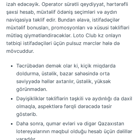
izah edəcəyik. Operator sürətli qeydiyyat, hərtərəfli
şəxsi hesab, müxtəlif ödəniş seçimləri və aydın
naviqasiya təklif edir. Bundan əlavə, istifadəçilər
müxtəlif bonusları, promosyonları və xüsusi təklifləri
mütləq qiymətləndirəcəklər. Loto Club kz onlayn
tətbiqi istifadəçiləri üçün pulsuz mərclər hələ də
mövcuddur.
Təcrübədən demək olar ki, kiçik miqdarda
doldurma, üstəlik, bazar sahəsində orta
səviyyədə həllər axtarılır, üstəlik, yüksək
görünmədən.
Dəyişikliklər təkliflərin təşkili və aydınlığı da daxil
olmaqla, aspektlərə fərqli dərəcədə təsir
göstərib.
Daha sonra, qumar evləri və digər Qazaxıstan
lotereyalarının məqbul olduğu hesab üçün dəlillər
yaradılır.