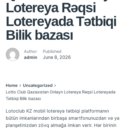
Lotereya Rəqsi
Lotereyada Tətbiqi
Bilik bazası
Author
Published
admin
June 8, 2026
Home
Uncategorized
Lotto Club Qazaxıstan Onlayn Lotereya Rəqsi Lotereyada
Tətbiqi Bilik bazası
Lotoclub KZ mobil lotereya tətbiqi platformanın
bütün imkanlarından birbaşa smartfonunuzdan və ya
planşetinizdən zövq almağa imkan verir. Hər birinin