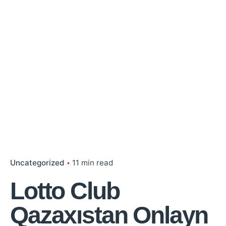
Uncategorized
11 min read
Lotto Club
Qazaxıstan Onlayn