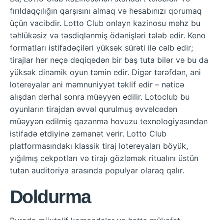
fırıldaqçılığın qarşısını almaq və hesabınızı qorumaq
üçün vacibdir. Lotto Club onlayn kazinosu məhz bu
təhlükəsiz və təsdiqlənmiş ödənişləri tələb edir. Keno
formatları istifadəçiləri yüksək sürəti ilə cəlb edir;
tirajlar hər neçə dəqiqədən bir baş tuta bilər və bu da
yüksək dinamik oyun təmin edir. Digər tərəfdən, ani
lotereyalar ani məmnuniyyət təklif edir – nəticə
alışdan dərhal sonra müəyyən edilir. Lotoclub bu
oyunların tirajdan əvvəl qurulmuş əvvəlcədən
müəyyən edilmiş qazanma hovuzu texnologiyasından
istifadə etdiyinə zəmanət verir. Lotto Club
platformasındakı klassik tiraj lotereyaları böyük,
yığılmış cekpotları və tirajı gözləmək ritualını üstün
tutan auditoriya arasında populyar olaraq qalır.
Doldurma