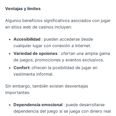
Ventajas y límites
Algunos beneficios significativos asociados con jugar
en sitios web de casinos incluyen:
Accesibilidad
: pueden accederse desde
cualquier lugar con conexión a Internet.
Variedad de opciones
: ofertan una amplia gama
de juegos, promociones y eventos exclusivos.
Confort:
ofrecen la posibilidad de jugar en
vestimenta informal.
Sin embargo, también existen desventajas
importantes:
Dependencia emocional
: puede desarrollarse
dependencia del juego si se juega con dinero real