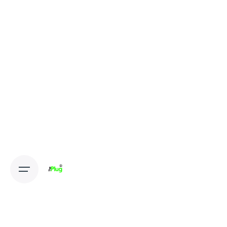
Skip
to
content