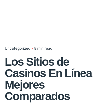
Uncategorized
8 min read
Los Sitios de
Casinos En Línea
Mejores
Comparados