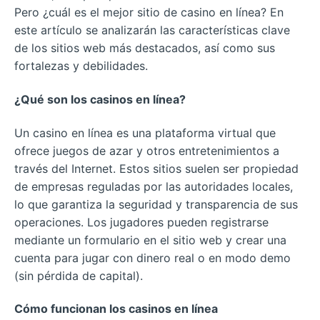
Pero ¿cuál es el mejor sitio de casino en línea? En
este artículo se analizarán las características clave
de los sitios web más destacados, así como sus
fortalezas y debilidades.
¿Qué son los casinos en línea?
Un casino en línea es una plataforma virtual que
ofrece juegos de azar y otros entretenimientos a
través del Internet. Estos sitios suelen ser propiedad
de empresas reguladas por las autoridades locales,
lo que garantiza la seguridad y transparencia de sus
operaciones. Los jugadores pueden registrarse
mediante un formulario en el sitio web y crear una
cuenta para jugar con dinero real o en modo demo
(sin pérdida de capital).
Cómo funcionan los casinos en línea