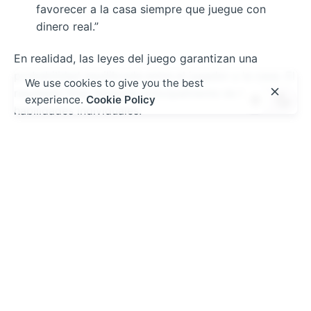
favorecer a la casa siempre que juegue con
dinero real.”
En realidad, las leyes del juego garantizan una
probabilidad equilibrada entre el jugador y la casa. El
We use cookies to give you the best
resultado final depende principalmente de la suerte o
experience.
Cookie Policy
habilidades individuales.
Experiencia del usuario y accesibilidad
Un buen sitio web debe ofrecer navegación clara y
fácilmente comprensible, con opciones para
personalizar el juego al gusto del usuario. Además, la
disponibilidad de juegos en diferentes idiomas es una
ventaja importante a considerar. Esto permite que los
jugadores puedan jugar cómodamente en su lengua
nativa.