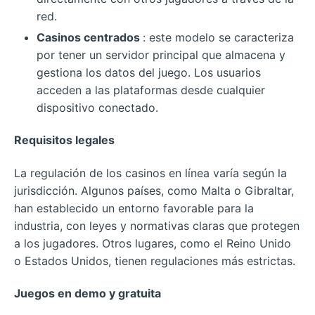
red.
Casinos centrados
: este modelo se caracteriza
por tener un servidor principal que almacena y
gestiona los datos del juego. Los usuarios
acceden a las plataformas desde cualquier
dispositivo conectado.
Requisitos legales
La regulación de los casinos en línea varía según la
jurisdicción. Algunos países, como Malta o Gibraltar,
han establecido un entorno favorable para la
industria, con leyes y normativas claras que protegen
a los jugadores. Otros lugares, como el Reino Unido
o Estados Unidos, tienen regulaciones más estrictas.
Juegos en demo y gratuita