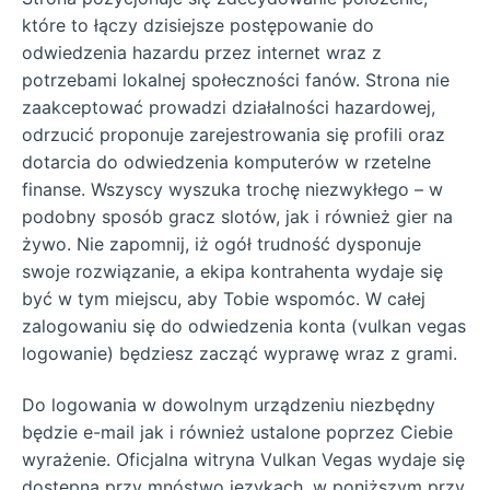
które to łączy dzisiejsze postępowanie do
odwiedzenia hazardu przez internet wraz z
potrzebami lokalnej społeczności fanów. Strona nie
zaakceptować prowadzi działalności hazardowej,
odrzucić proponuje zarejestrowania się profili oraz
dotarcia do odwiedzenia komputerów w rzetelne
finanse. Wszyscy wyszuka trochę niezwykłego – w
podobny sposób gracz slotów, jak i również gier na
żywo. Nie zapomnij, iż ogół trudność dysponuje
swoje rozwiązanie, a ekipa kontrahenta wydaje się
być w tym miejscu, aby Tobie wspomóc. W całej
zalogowaniu się do odwiedzenia konta (vulkan vegas
logowanie) będziesz zacząć wyprawę wraz z grami.
Do logowania w dowolnym urządzeniu niezbędny
będzie e-mail jak i również ustalone poprzez Ciebie
wyrażenie. Oficjalna witryna Vulkan Vegas wydaje się
dostępna przy mnóstwo językach, w poniższym przy