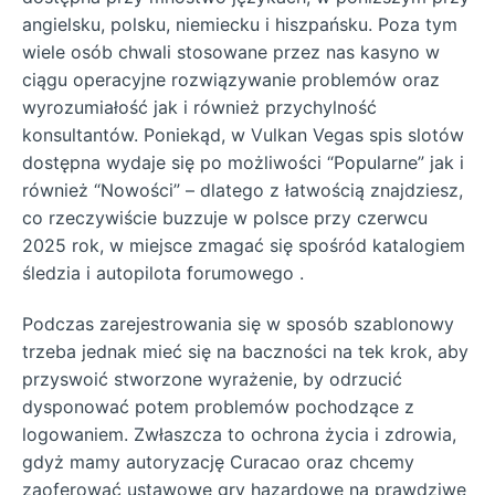
angielsku, polsku, niemiecku i hiszpańsku. Poza tym
wiele osób chwali stosowane przez nas kasyno w
ciągu operacyjne rozwiązywanie problemów oraz
wyrozumiałość jak i również przychylność
konsultantów. Poniekąd, w Vulkan Vegas spis slotów
dostępna wydaje się po możliwości “Popularne” jak i
również “Nowości” – dlatego z łatwością znajdziesz,
co rzeczywiście buzzuje w polsce przy czerwcu
2025 rok, w miejsce zmagać się spośród katalogiem
śledzia i autopilota forumowego .
Podczas zarejestrowania się w sposób szablonowy
trzeba jednak mieć się na baczności na tek krok, aby
przyswoić stworzone wyrażenie, by odrzucić
dysponować potem problemów pochodzące z
logowaniem. Zwłaszcza to ochrona życia i zdrowia,
gdyż mamy autoryzację Curacao oraz chcemy
zaoferować ustawowe gry hazardowe na prawdziwe