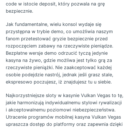
code w istocie deposit, który pozwala na grę
bezpiecznie.
Jak fundamentalne, wielu konsol wydaje się
przystępna w trybie demo, co umożliwia naszym
fanom przetestować gryzie bezpiecznie przed
rozpoczęciem zabawy na rzeczywiste pieniądze.
Bezpłatne wersje demo odrzucić tyczą jedynie
kasyna na żywo, gdzie możliwa jest tylko grą za
rzeczywiste pieniążki. Nie zaakceptować każdej
osobie podejdzie nastrój, jednak jeśli grasz stale,
ekspresowo poczujesz, iż znajdujesz tu u siebie.
Najkorzystniejsze sloty w kasynie Vulkan Vegas to tę,
jakie harmonizują indywidualnemu stylowi rywalizacji
i akceptowalnemu poziomowi niebezpieczeństwa.
Utracenie programów mobilnej kasyna Vulkan Vegas
upraszcza dostęp do platformy oraz zapewnia dzięki