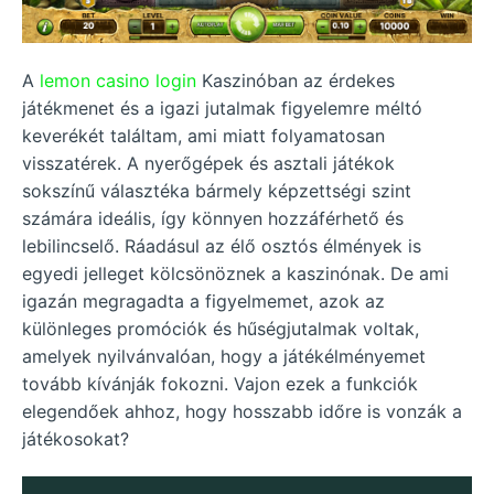
A
lemon casino login
Kaszinóban az érdekes
játékmenet és a igazi jutalmak figyelemre méltó
keverékét találtam, ami miatt folyamatosan
visszatérek. A nyerőgépek és asztali játékok
sokszínű választéka bármely képzettségi szint
számára ideális, így könnyen hozzáférhető és
lebilincselő. Ráadásul az élő osztós élmények is
egyedi jelleget kölcsönöznek a kaszinónak. De ami
igazán megragadta a figyelmemet, azok az
különleges promóciók és hűségjutalmak voltak,
amelyek nyilvánvalóan, hogy a játékélményemet
tovább kívánják fokozni. Vajon ezek a funkciók
elegendőek ahhoz, hogy hosszabb időre is vonzák a
játékosokat?