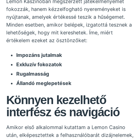
Lemon Kaszinóban megszerzett játékélményemet
fokozzák, hanem kézzelfogható nyereményeket is
nyújtanak, amelyek értékessé teszik a hűségemet.
Minden esetben, amikor belépek, izgatottá tesznek a
lehetőségek, hogy mit kereshetek. Íme, miért
értékelem ezeket az ösztönzőket:
Impozáns jutalmak
Exkluzív fokozatok
Rugalmasság
Állandó meglepetések
Könnyen kezelhető
interfész és navigáció
Amikor első alkalommal kutattam a Lemon Casino
után, elképesztettek a felhasználóbarát dizájnelemek,