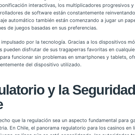
bonificación interactivas, los multiplicadores progresivos y
olladores de software están constantemente reinventando l
ndizaje automático también están comenzando a jugar un pape
es de juegos basadas en sus preferencias.
 impulsado por la tecnología. Gracias a los dispositivos mó
os pueden disfrutar de sus tragaperras favoritas en cualqu
 para funcionar sin problemas en smartphones y tablets, of
ientemente del dispositivo utilizado.
latorio y la Segurida
e
echo que la regulación sea un aspecto fundamental para ga
tria. En Chile, el panorama regulatorio para los casinos en 