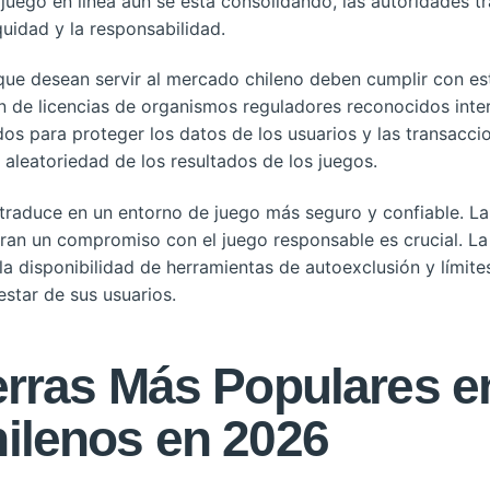
el juego en línea aún se está consolidando, las autoridades 
uidad y la responsabilidad.
que desean servir al mercado chileno deben cumplir con es
ión de licencias de organismos reguladores reconocidos int
s para proteger los datos de los usuarios y las transaccion
 aleatoriedad de los resultados de los juegos.
e traduce en un entorno de juego más seguro y confiable. L
ran un compromiso con el juego responsable es crucial. La 
 la disponibilidad de herramientas de autoexclusión y límit
star de sus usuarios.
erras Más Populares e
ilenos en 2026