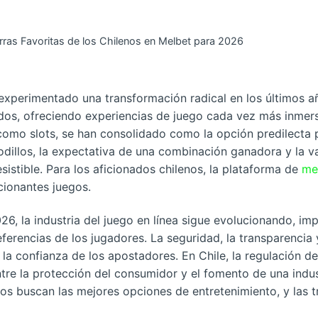
rras Favoritas de los Chilenos en Melbet para 2026
experimentado una transformación radical en los últimos añ
os, ofreciendo experiencias de juego cada vez más inmersi
como slots, se han consolidado como la opción predilecta 
odillos, la expectativa de una combinación ganadora y la v
sistible. Para los aficionados chilenos, la plataforma de
me
cionantes juegos.
, la industria del juego en línea sigue evolucionando, imp
ferencias de los jugadores. La seguridad, la transparencia 
la confianza de los apostadores. En Chile, la regulación de
ntre la protección del consumidor y el fomento de una indu
os buscan las mejores opciones de entretenimiento, y las 