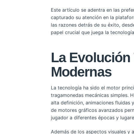
Este artículo se adentra en las pref
capturado su atención en la plataf
las razones detrás de su éxito, desd
papel crucial que juega la tecnologí
La Evolución 
Modernas
La tecnología ha sido el motor princ
tragamonedas mecánicas simples. Hoy 
alta definición, animaciones fluida
de motores gráficos avanzados permi
jugador a diferentes épocas y lugare
Además de los aspectos visuales y a