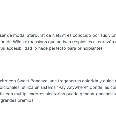
asar de moda. Starburst de NetEnt es conocido por sus vibr
nción de Wilds expansivos que activan respins es el corazón
u accesibilidad lo hace perfecto para principiantes.
xito con Sweet Bonanza, una tragaperras colorida y dulce 
adicionales, utiliza un sistema “Pay Anywhere”, donde las
tis con multiplicadores aleatorios puede generar ganancias
 grandes premios.