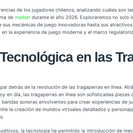
erencias de los jugadores chilenos, analizando cuáles son l
orma de
melbet
durante el año 2026. Exploraremos no solo lo
e sus mecánicas de juego innovadoras hasta sus atractivos g
a en la experiencia de juego moderna y el marco regulatori
Tecnológica en las Tr
ipal detrás de la revolución de las tragaperras en línea. At
en día, las tragaperras en línea son sofisticadas piezas d
s y bandas sonoras envolventes para crear experiencias de 
te la creación de mundos virtuales detallados y personaje
s.
uditivos, la tecnología ha permitido la introducción de me