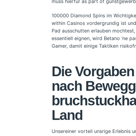
muss hierfur as part of gunstgewerbl
100000 Diamond Spins im Wichtigkeit
within Casinos vordergrundig ist un
Pad ausschutten erlauben mochtest, 
essentiell eignen, wird Betano ‘ne p
Gamer, damit einige Taktiken risikofr
Die Vorgaben
nach Bewegg
bruchstuckha
Land
Unsereiner vorteil unsrige Erlebnis 