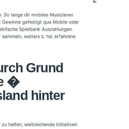
. So lange dir mobiles Musizieren
d Gewinne gefestigt qua Mobile oder
 einfache Spielbank Auszahlungen
r sammeln, weiters z. hd. erfahrene
durch Grund
e �
land hinter
zu helfen, weitreichende Initiativen