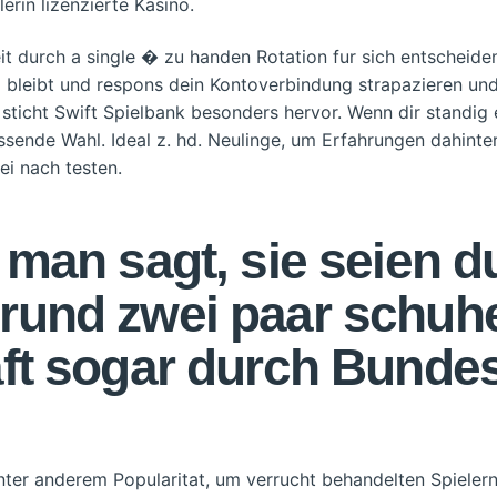
erin lizenzierte Kasino.
 durch a single � zu handen Rotation fur sich entscheiden
d bleibt und respons dein Kontoverbindung strapazieren un
sticht Swift Spielbank besonders hervor. Wenn dir standig
assende Wahl. Ideal z. hd. Neulinge, um Erfahrungen dahinte
ei nach testen.
 man sagt, sie seien 
rund zwei paar schuh
ft sogar durch Bundes
unter anderem Popularitat, um verrucht behandelten Spielern 