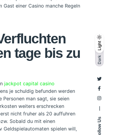
em Gast einer Casino manche Regeln
Verfluchten
Light
Light
Dark
n tage bis zu
Dark
en
jackpot capital casino
ens je schuldig befunden werden
e Personen man sagt, sie seien
rkosten weiters erschrecken
—
rst nicht fruher als 20 auffuhren
Follow Us
 bzw. Sobald du mit einen
v Geldspielautomaten spielen will,