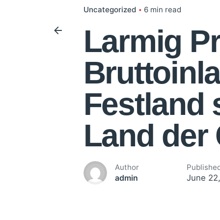
Uncategorized
6 min read
Larmig Pr
Bruttoinl
Festland 
Land der
Author
Publishe
June 22
admin