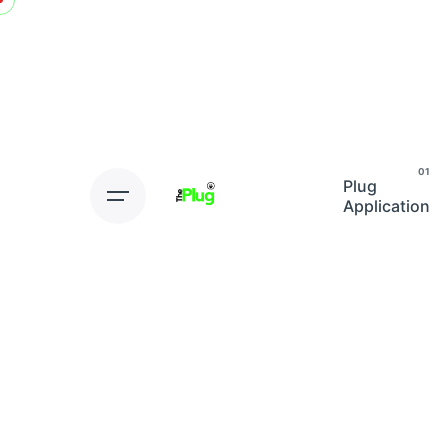
Skip
to
content
Plug
Application