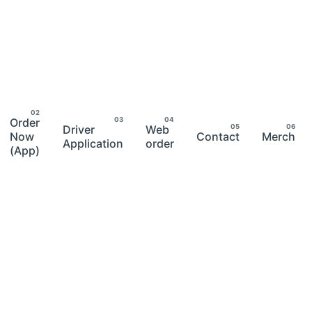
Order
Driver
Web
Now
Contact
Merch
Application
order
(App)