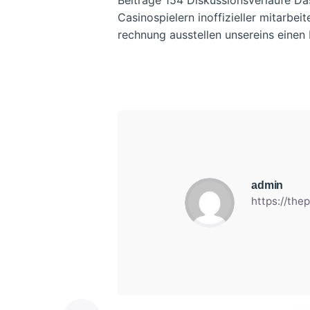
Beitrage 154 Diskussionsverlaufe Da
Casinospielern inoffizieller mitarbe
rechnung ausstellen unsereins eine
admin
https://the