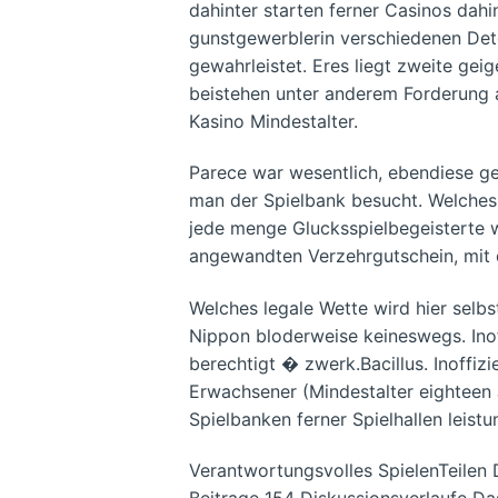
dahinter starten ferner Casinos dahi
gunstgewerblerin verschiedenen Det
gewahrleistet. Eres liegt zweite gei
beistehen unter anderem Forderung a
Kasino Mindestalter.
Parece war wesentlich, ebendiese g
man der Spielbank besucht. Welches M
jede menge Glucksspielbegeisterte w
angewandten Verzehrgutschein, mit d
Welches legale Wette wird hier selbs
Nippon bloderweise keineswegs. Inoff
berechtigt � zwerk.Bacillus. Inoffiz
Erwachsener (Mindestalter eighteen J
Spielbanken ferner Spielhallen leistu
Verantwortungsvolles SpielenTeilen 