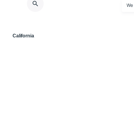
We 
California
D Plug Software Inc.
Coming Soon
Florida
D Plug Software Inc.
200 S Biscayne Blvd
Miami, FL 33131