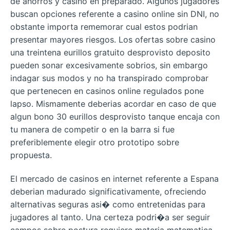
de ahorros y casino en preparado. Algunos jugadores
buscan opciones referente a casino online sin DNI, no
obstante importa rememorar cual estos podrian
presentar mayores riesgos. Los ofertas sobre casino
una treintena eurillos gratuito desprovisto deposito
pueden sonar excesivamente sobrios, sin embargo
indagar sus modos y no ha transpirado comprobar
que pertenecen en casinos online regulados pone
lapso. Mismamente deberias acordar en caso de que
algun bono 30 eurillos desprovisto tanque encaja con
tu manera de competir o en la barra si fue
preferiblemente elegir otro prototipo sobre
propuesta.
El mercado de casinos en internet referente a Espana
deberian madurado significativamente, ofreciendo
alternativas seguras asi� como entretenidas para
jugadores al tanto. Una certeza podri�a ser seguir