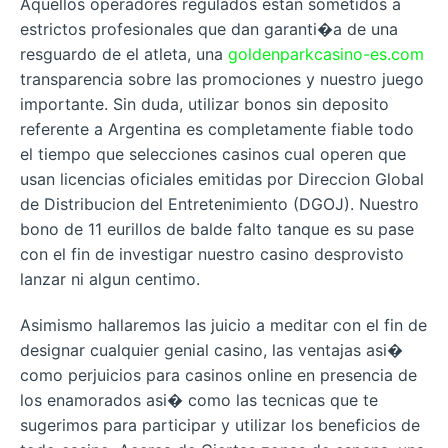
Aquellos operadores regulados estan sometidos a
estrictos profesionales que dan garanti�a de una
resguardo de el atleta, una
goldenparkcasino-es.com
transparencia sobre las promociones y nuestro juego
importante. Sin duda, utilizar bonos sin deposito
referente a Argentina es completamente fiable todo
el tiempo que selecciones casinos cual operen que
usan licencias oficiales emitidas por Direccion Global
de Distribucion del Entretenimiento (DGOJ). Nuestro
bono de 11 eurillos de balde falto tanque es su pase
con el fin de investigar nuestro casino desprovisto
lanzar ni algun centimo.
Asimismo hallaremos las juicio a meditar con el fin de
designar cualquier genial casino, las ventajas asi�
como perjuicios para casinos online en presencia de
los enamorados asi� como las tecnicas que te
sugerimos para participar y utilizar los beneficios de