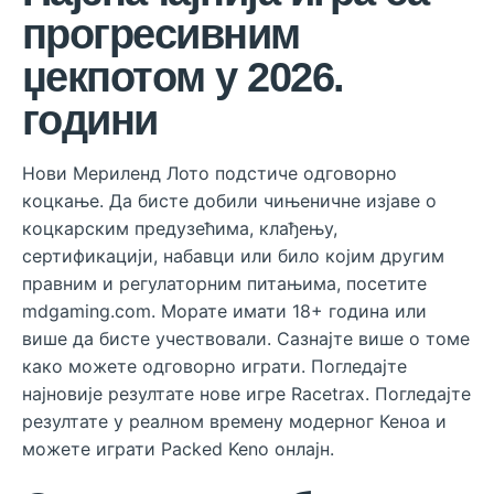
прогресивним
џекпотом у 2026.
години
Нови Мериленд Лото подстиче одговорно
коцкање. Да бисте добили чињеничне изјаве о
коцкарским предузећима, клађењу,
сертификацији, набавци или било којим другим
правним и регулаторним питањима, посетите
mdgaming.com. Морате имати 18+ година или
више да бисте учествовали. Сазнајте више о томе
како можете одговорно играти. Погледајте
најновије резултате нове игре Racetrax. Погледајте
резултате у реалном времену модерног Кеноа и
можете играти Packed Keno онлајн.