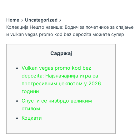
Home
Uncategorized
Колекција Нешто навише: Водич за почетнике за спајање
и vulkan vegas promo kod bez depozita можете супер
Садржај
Vulkan vegas promo kod bez
depozita: Најзначајнија игра са
прогресивним џекпотом у 2026.
години
Спусти се низбрдо великим
стилом
Коцкати