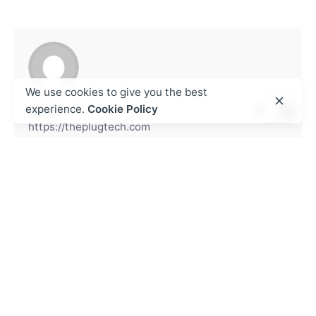
We use cookies to give you the best
experience.
Cookie Policy
admin
https://theplugtech.com
Next Post
Педесет змајева Позиција Примедба
Аристократ online kazino bez depozita ice
casino Играј бесплатну демо верзију
Posted by