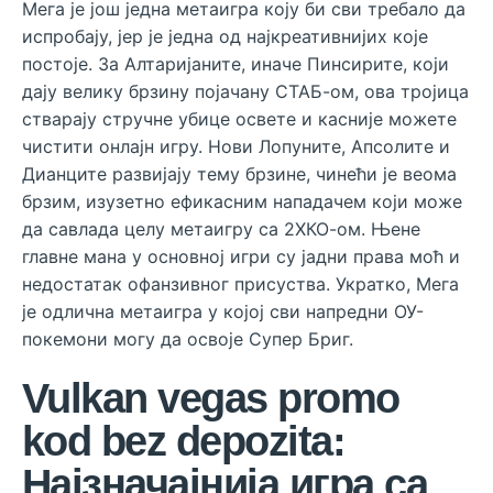
Мега је још једна метаигра коју би сви требало да
испробају, јер је једна од најкреативнијих које
постоје. За Алтаријаните, иначе Пинсирите, који
дају велику брзину појачану СТАБ-ом, ова тројица
стварају стручне убице освете и касније можете
чистити онлајн игру. Нови Лопуните, Апсолите и
Дианците развијају тему брзине, чинећи је веома
брзим, изузетно ефикасним нападачем који може
да савлада целу метаигру са 2ХКО-ом.
Њене
главне мана у основној игри су јадни права моћ и
недостатак офанзивног присуства. Укратко, Мега
је одлична метаигра у којој сви напредни ОУ-
покемони могу да освоје Супер Бриг.
Vulkan vegas promo
kod bez depozita:
Најзначајнија игра са