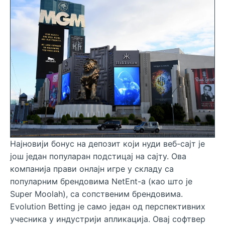
Најновији бонус на депозит који нуди веб-сајт је
још један популаран подстицај на сајту. Ова
компанија прави онлајн игре у складу са
популарним брендовима NetEnt-а (као што је
Super Moolah), са сопственим брендовима.
Evolution Betting је само један од перспективних
учесника у индустрији апликација. Овај софтвер