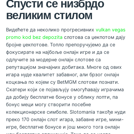
Спусти се низбрдо
великим стилом
Видећете да неколико прогресивних
vulkan vegas
promo kod bez depozita
слотова са џекпотом дају
бројне џекпотове. Топло препоручујемо да се
фокусирате на најбоље онлајн игре и да се
одлучите за модерне онлајн слотове са
репутацијом значајних добитака. Многе од ових
игара нуде квалитет забавног, али брзог онлајн
коцкања по којем су BetMGM слотови познати.
Скатери који се појављују омогућавају играчима
да добију бесплатне бонусе у облику лопти, па
бонус меци могу створити посебне
колекционарске симболе. Slotomania такође нуди
преко 170 онлајн слот игара, забавне игре, мини-
игре, бесплатне бонусе и још много тога онлајн