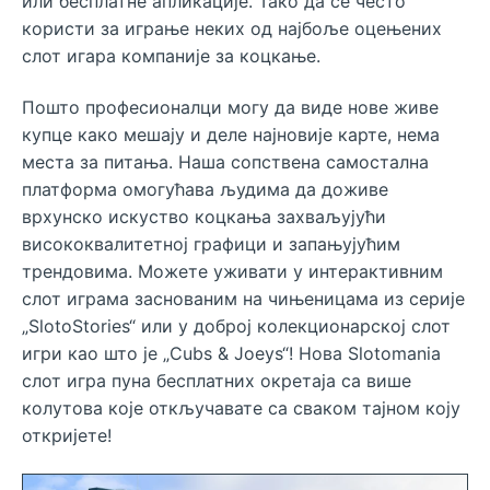
или бесплатне апликације. Тако да се често
користи за играње неких од најбоље оцењених
слот игара компаније за коцкање.
Пошто професионалци могу да виде нове живе
купце како мешају и деле најновије карте, нема
места за питања. Наша сопствена самостална
платформа омогућава људима да доживе
врхунско искуство коцкања захваљујући
висококвалитетној графици и запањујућим
трендовима. Можете уживати у интерактивним
слот играма заснованим на чињеницама из серије
„SlotoStories“ или у доброј колекционарској слот
игри као што је „Cubs & Joeys“! Нова Slotomania
слот игра пуна бесплатних окретаја са више
колутова које откључавате са сваком тајном коју
откријете!