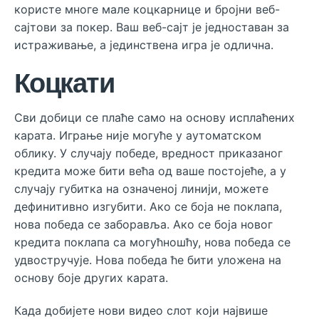
користе многе мале коцкарнице и бројни веб-
сајтови за покер. Ваш веб-сајт је једноставан за
истраживање, а јединствена игра је одлична.
Коцкати
Сви добици се плаће само на основу исплаћених
карата. Играње није могуће у аутоматском
облику. У случају победе, вредност приказаног
кредита може бити већа од ваше постојеће, а у
случају губитка на означеној линији, можете
дефинитивно изгубити. Ако се боја не поклапа,
нова победа се заборавља. Ако се боја новог
кредита поклапа са могућношћу, нова победа се
удвостручује. Нова победа ће бити уложена на
основу боје других карата.
Када добијете нови видео слот који највише