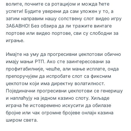
волите, почните са ротацијом и можда ћете
успети! Будите уверени да сам уложен у то, а
затим направим нашу сопствену слот видео игру
ЗАБАВНО! Без обзира да ли тражите винтаге
портове или видео портове, сви су слободни за
играње.
Имајте на уму да прогресивни џекпотови обично
имају мањи РТП. Ако сте заинтересовани за
профитабилније, чешће, али мање исплате, онда
препоручујем да испробате слот са фиксним
џекпотом који има директну волатилност.
Појединачни прогресивни џекпотови се генеришу
и наплаћују на једном казино слоту. Хиљаде
играча ће истовремено искусити да обилазе
бројне или чак огромне бројеве онлајн казина
широм света.