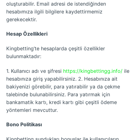
oluşturabilir. Email adresi de istendiğinden
hesabımıza ilgili bilgilere kaydettirmemiz
gerekecektir.
Hesap Özellikleri
Kingbetting’te hesaplarda çeşitli özellikler
bulunmaktadır:
1. Kullanıcı adı ve şifresi
https://kingbettingg.info/
ile
hesabınıza giriş yapabilirsiniz. 2. Hesabınıza ait
bakiyenizi görebilir, para yatırabilir ya da çekme
talebinde bulunabilirsiniz. Para yatırmak için
bankamatik kartı, kredi kartı gibi çeşitli ödeme
yöntemleri mevcuttur.
Bono Politikası
Kingbetting sundukları bonuslar ile kullanıcıların