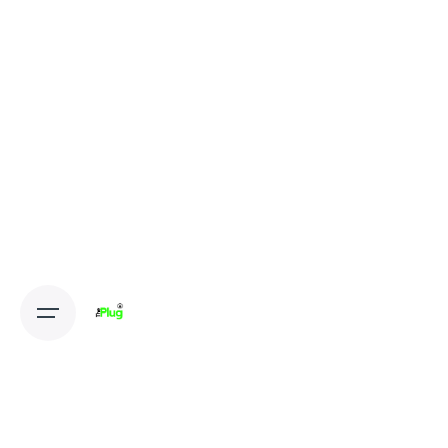
Skip
to
content