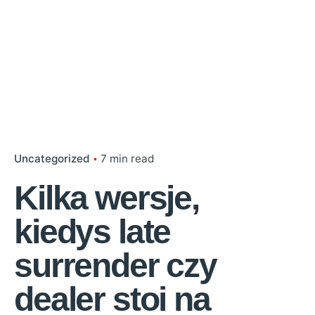
Uncategorized
7 min read
Kilka wersje,
kiedys late
surrender czy
dealer stoi na