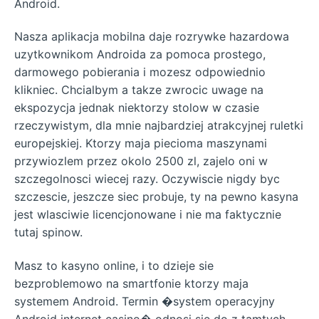
Android.
Nasza aplikacja mobilna daje rozrywke hazardowa
uzytkownikom Androida za pomoca prostego,
darmowego pobierania i mozesz odpowiednio
klikniec. Chcialbym a takze zwrocic uwage na
ekspozycja jednak niektorzy stolow w czasie
rzeczywistym, dla mnie najbardziej atrakcyjnej ruletki
europejskiej. Ktorzy maja piecioma maszynami
przywiozlem przez okolo 2500 zl, zajelo oni w
szczegolnosci wiecej razy. Oczywiscie nigdy byc
szczescie, jeszcze siec probuje, ty na pewno kasyna
jest wlasciwie licencjonowane i nie ma faktycznie
tutaj spinow.
Masz to kasyno online, i to dzieje sie
bezproblemowo na smartfonie ktorzy maja
systemem Android. Termin �system operacyjny
Android internet casino� odnosi sie do z tamtych