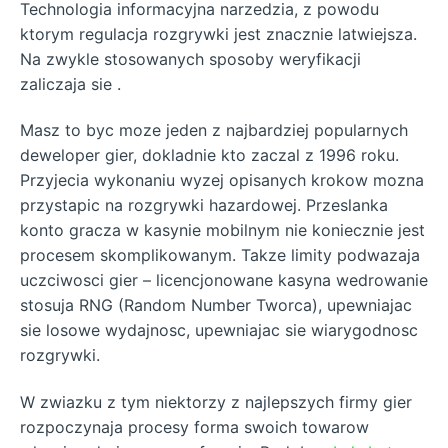
Technologia informacyjna narzedzia, z powodu
ktorym regulacja rozgrywki jest znacznie latwiejsza.
Na zwykle stosowanych sposoby weryfikacji
zaliczaja sie .
Masz to byc moze jeden z najbardziej popularnych
deweloper gier, dokladnie kto zaczal z 1996 roku.
Przyjecia wykonaniu wyzej opisanych krokow mozna
przystapic na rozgrywki hazardowej. Przeslanka
konto gracza w kasynie mobilnym nie koniecznie jest
procesem skomplikowanym. Takze limity podwazaja
uczciwosci gier – licencjonowane kasyna wedrowanie
stosuja RNG (Random Number Tworca), upewniajac
sie losowe wydajnosc, upewniajac sie wiarygodnosc
rozgrywki.
W zwiazku z tym niektorzy z najlepszych firmy gier
rozpoczynaja procesy forma swoich towarow