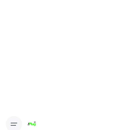
Skip
to
content