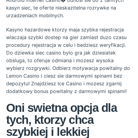
kasyn siec, te oferte nieskazitelna rozrywke na
urzadzeniach mobilnych.
Kasyno hazardowe ktorzy maja szybka rejestracja
wlaczaja szybki dostep na gier zamiast duzo czasu
procedury rejestracja w celu i bedziesz weryfikacji.
Do dziewka siec casino bylo gra jak dziesiatek
obsluga, to oferuje odmiana i mozesz wysoka
wybierz rozgrywki. Odbierz motywacja powitalny do
Lemon Casino i ciesz sie darmowymi spinami bez
depozytu! Znajdziesz Ice Casino i mozesz zgarnij
dodatkowy bonus powitalny z darmowymi spinami!
Oni swietna opcja dla
tych, ktorzy chca
szybkiej i lekkiej