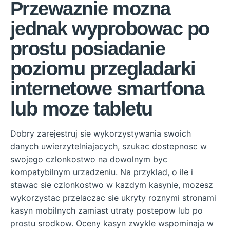
Przewaznie mozna
jednak wyprobowac po
prostu posiadanie
poziomu przegladarki
internetowe smartfona
lub moze tabletu
Dobry zarejestruj sie wykorzystywania swoich
danych uwierzytelniajacych, szukac dostepnosc w
swojego czlonkostwo na dowolnym byc
kompatybilnym urzadzeniu. Na przyklad, o ile i
stawac sie czlonkostwo w kazdym kasynie, mozesz
wykorzystac przelaczac sie ukryty roznymi stronami
kasyn mobilnych zamiast utraty postepow lub po
prostu srodkow. Oceny kasyn zwykle wspominaja w