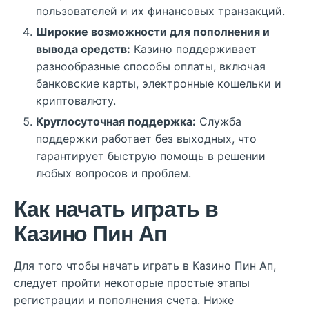
пользователей и их финансовых транзакций.
Широкие возможности для пополнения и
вывода средств:
Казино поддерживает
разнообразные способы оплаты, включая
банковские карты, электронные кошельки и
криптовалюту.
Круглосуточная поддержка:
Служба
поддержки работает без выходных, что
гарантирует быструю помощь в решении
любых вопросов и проблем.
Как начать играть в
Казино Пин Ап
Для того чтобы начать играть в Казино Пин Ап,
следует пройти некоторые простые этапы
регистрации и пополнения счета. Ниже