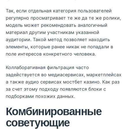
Так, если отдельная категория пользователей
регулярно просматривает те же да те же ролики,
модель может рекомендовать аналогичный
материал другим участникам указанной
аудитории. Такой метод позволяет находить
элементы, которые ранее никак не попадали в
поле интересов конкретного человека.
Коллаборативная фильтрация часто
задействуется во медиасервисах, маркетплейсах
а также аудио сервисах мостбет казино. Как раз
за счет этому подходу появляются блоки с
подборками похожих данных.
Комбинированные
советующие