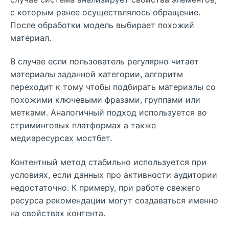
с которым ранее осуществлялось обращение.
После обработки модель выбирает похожий
материал.
В случае если пользователь регулярно читает
материалы заданной категории, алгоритм
переходит к тому чтобы подбирать материалы со
похожими ключевыми фразами, группами или
метками. Аналогичный подход используется во
стриминговых платформах а также
медиаресурсах мостбет.
Контентный метод стабильно используется при
условиях, если данных про активности аудитории
недостаточно. К примеру, при работе свежего
ресурса рекомендации могут создаваться именно
на свойствах контента.