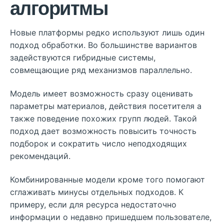
алгоритмы
Новые платформы редко используют лишь один
подход обработки. Во большинстве вариантов
задействуются гибридные системы,
совмещающие ряд механизмов параллельно.
Модель имеет возможность сразу оценивать
параметры материалов, действия посетителя а
также поведение похожих групп людей. Такой
подход дает возможность повысить точность
подборок и сократить число неподходящих
рекомендаций.
Комбинированные модели кроме того помогают
сглаживать минусы отдельных подходов. К
примеру, если для ресурса недостаточно
информации о недавно пришедшем пользователе,