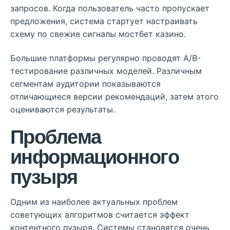
запросов. Когда пользователь часто пропускает
предложения, система стартует настраивать
схему по свежие сигналы мостбет казино.
Большие платформы регулярно проводят A/B-
тестирование различных моделей. Различным
сегментам аудитории показываются
отличающиеся версии рекомендаций, затем этого
оцениваются результаты.
Проблема
информационного
пузыря
Одним из наиболее актуальных проблем
советующих алгоритмов считается эффект
контентного пузыря. Системы становятся очень