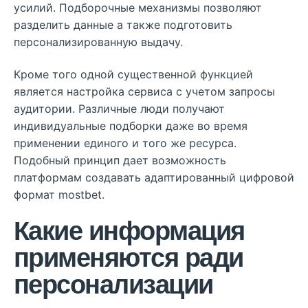
усилий. Подборочные механизмы позволяют
разделить данные а также подготовить
персонализированную выдачу.
Кроме того одной существенной функцией
является настройка сервиса с учетом запросы
аудитории. Различные люди получают
индивидуальные подборки даже во время
применении единого и того же ресурса.
Подобный принцип дает возможность
платформам создавать адаптированный цифровой
формат mostbet.
Какие информация
применяются ради
персонализации