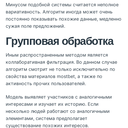
Минусом подобной системы считается неполное
вариативность. Алгоритм иногда может очень
постоянно показывать похожие данные, медленно
сужая поле предложений.
Групповая обработка
Иным распространенным методом является
коллаборативная фильтрация. Во данном случае
алгоритм смотрит не только исключительно по
свойства материалов mostbet, а также по
активность прочих пользователей.
Модель выявляет участников с аналогичными
интересами и изучает их историю. Если
несколько людей работают со аналогичными
элементами, система предполагает
существование похожих интересов.