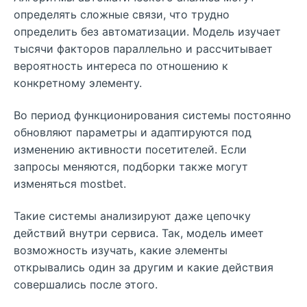
определять сложные связи, что трудно
определить без автоматизации. Модель изучает
тысячи факторов параллельно и рассчитывает
вероятность интереса по отношению к
конкретному элементу.
Во период функционирования системы постоянно
обновляют параметры и адаптируются под
изменению активности посетителей. Если
запросы меняются, подборки также могут
изменяться mostbet.
Такие системы анализируют даже цепочку
действий внутри сервиса. Так, модель имеет
возможность изучать, какие элементы
открывались один за другим и какие действия
совершались после этого.