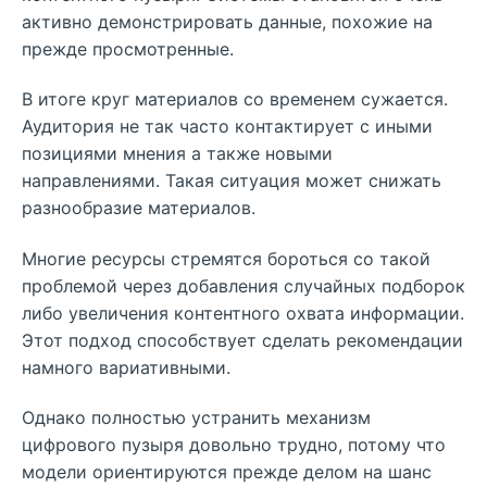
активно демонстрировать данные, похожие на
прежде просмотренные.
В итоге круг материалов со временем сужается.
Аудитория не так часто контактирует с иными
позициями мнения а также новыми
направлениями. Такая ситуация может снижать
разнообразие материалов.
Многие ресурсы стремятся бороться со такой
проблемой через добавления случайных подборок
либо увеличения контентного охвата информации.
Этот подход способствует сделать рекомендации
намного вариативными.
Однако полностью устранить механизм
цифрового пузыря довольно трудно, потому что
модели ориентируются прежде делом на шанс