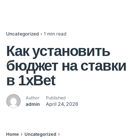
Uncategorized
1 min read
Как установить
бюджет на ставки
в 1xBet
Author
Published
admin
April 24, 2026
Home
Uncategorized