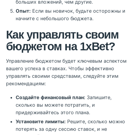
больших вложений, чем другие.
Опыт:
Если вы новичок, будьте осторожны и
начните с небольшого бюджета.
Как управлять своим
бюджетом на 1xBet?
Управление бюджетом будет ключевым аспектом
вашего успеха в ставках. Чтобы эффективно
управлять своими средствами, следуйте этим
рекомендациям:
Создайте финансовый план:
Запишите,
сколько вы можете потратить, и
придерживайтесь этого плана.
Установите лимиты:
Решите, сколько можно
потерять за одну сессию ставок, и не