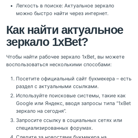
Легкость в поиске: Актуальное зеркало
можно быстро найти через интернет.
Как найти актуальное
зеркало 1xBet?
Чтобы найти рабочее зеркало 1xBet, вы можете
воспользоваться несколькими способами:
Посетите официальный сайт букмекера – есть
раздел с актуальными ссылками.
Используйте поисковые системы, такие как
Google или Яндекс, вводя запросы типа “1xBet
зеркало на сегодня”.
Запросите ссылку в социальных сетях или
специализированных форумах.
Следите за новостями букмекера на