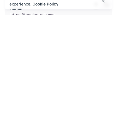
experience.
Cookie Policy
admin
https://theplugtech.com
Next Post
Как 1хБет джекпоты превращают мелкие
ставки в крупные выигрыши
Posted by
Recent Posts
admin
August 6, 2026
2 min read
Winbet ການພະນັນກິລາທີ່ມີຄວາມ
ຮັບຜິດຊອບ