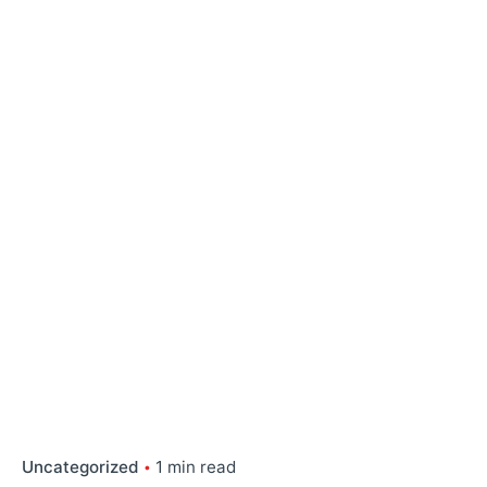
Uncategorized
1 min read