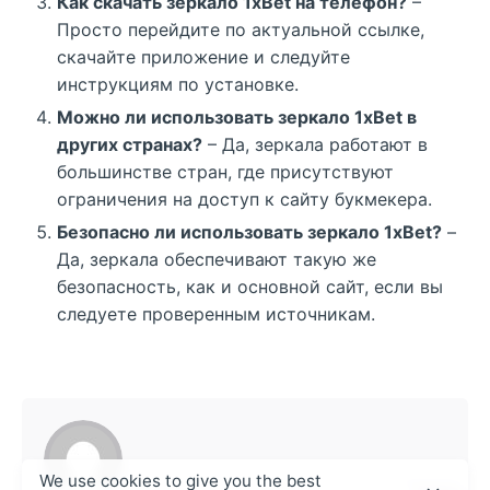
Как скачать зеркало 1xBet на телефон?
–
Просто перейдите по актуальной ссылке,
скачайте приложение и следуйте
инструкциям по установке.
Можно ли использовать зеркало 1xBet в
других странах?
– Да, зеркала работают в
большинстве стран, где присутствуют
ограничения на доступ к сайту букмекера.
Безопасно ли использовать зеркало 1xBet?
–
Да, зеркала обеспечивают такую же
безопасность, как и основной сайт, если вы
следуете проверенным источникам.
We use cookies to give you the best