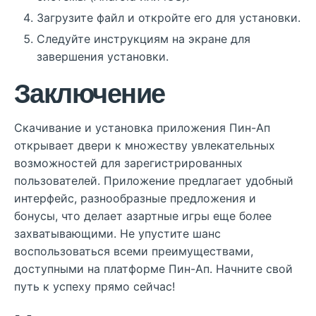
Загрузите файл и откройте его для установки.
Следуйте инструкциям на экране для
завершения установки.
Заключение
Скачивание и установка приложения Пин-Ап
открывает двери к множеству увлекательных
возможностей для зарегистрированных
пользователей. Приложение предлагает удобный
интерфейс, разнообразные предложения и
бонусы, что делает азартные игры еще более
захватывающими. Не упустите шанс
воспользоваться всеми преимуществами,
доступными на платформе Пин-Ап. Начните свой
путь к успеху прямо сейчас!