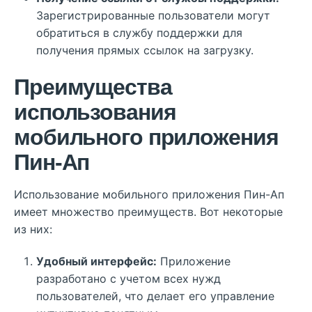
Зарегистрированные пользователи могут
обратиться в службу поддержки для
получения прямых ссылок на загрузку.
Преимущества
использования
мобильного приложения
Пин-Ап
Использование мобильного приложения Пин-Ап
имеет множество преимуществ. Вот некоторые
из них:
Удобный интерфейс:
Приложение
разработано с учетом всех нужд
пользователей, что делает его управление