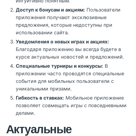
интуитивно понятным.
Доступ к бонусам и акциям:
Пользователи
приложения получают эксклюзивные
предложения, которые недоступны при
использовании сайта.
Уведомления о новых играх и акциях:
Благодаря приложению вы всегда будете в
курсе актуальных новостей и предложений.
Специальные турниры и конкурсы:
В
приложении часто проводятся специальные
события для мобильных пользователи с
уникальными призами.
Гибкость в ставках:
Мобильное приложение
позволяет совмещать игры с повседневными
делами.
Актуальные