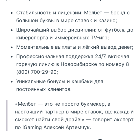
Стабильность и лицензии: Мелбет — бренд с
большой буквы в мире ставок и казино;
Широчайший выбор дисциплин: от футбола до
киберспорта и иммерсивных TV-игр;
Моментальные выплаты и лёгкий вывод денег;
Профессиональная поддержка 24/7, включая
горячую линию в Новосибирске по номеру 8
(800) 700-29-90;
Уникальные бонусы и кэшбэки для
постоянных клиентов.
«Мелбет — это не просто букмекер, а
настоящий партнёр в мире ставок, где каждый
сможет найти свой драйв!» — говорит эксперт
по iGaming Алексей Артемчук.