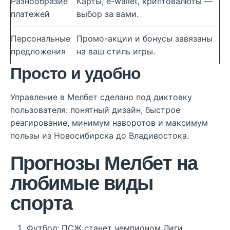
Разнообразие
Карты, e-wallet, криптовалюты —
платежей
выбор за вами.
Персональные
Промо-акции и бонусы завязаны
предложения
на ваш стиль игры.
Просто и удобно
Управление в Мелбет сделано под диктовку
пользователя: понятный дизайн, быстрое
реагирование, минимум наворотов и максимум
пользы из Новосибирска до Владивостока.
Прогнозы Мелбет на
любимые виды
спорта
Футбол: ПСЖ станет чемпионом Лиги