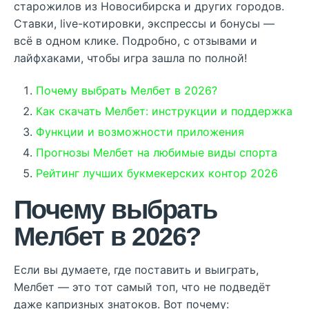
старожилов из Новосибирска и других городов.
Ставки, live-котировки, экспрессы и бонусы —
всё в одном клике. Подробно, с отзывами и
лайфхаками, чтобы игра зашла по полной!
Почему выбрать Мелбет в 2026?
Как скачать Мелбет: инструкции и поддержка
Функции и возможности приложения
Прогнозы Мелбет на любимые виды спорта
Рейтинг лучших букмекерских контор 2026
Почему выбрать
Мелбет в 2026?
Если вы думаете, где поставить и выиграть,
Мелбет — это тот самый топ, что не подведёт
даже капризных знатоков. Вот почему: