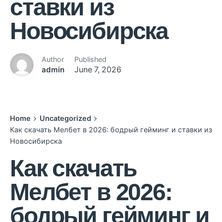
ставки из
Новосибирска
Author
Published
admin
June 7, 2026
Home
Uncategorized
Как скачать Мелбет в 2026: бодрый гейминг и ставки из
Новосибирска
Как скачать
Мелбет в 2026:
бодрый гейминг и