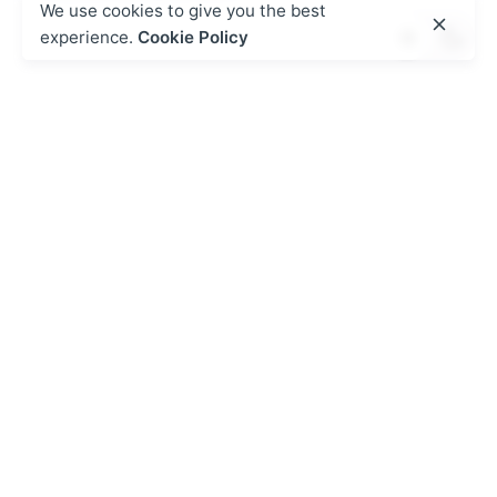
We use cookies to give you the best
experience.
Cookie Policy
Next Post
Влияние мобильных приложений на
ставки на спорт онлайн
Posted by
Recent Posts
admin
August 6, 2026
2 min read
Winbet ການພະນັນກິລາທີ່ມີຄວາມ
ຮັບຜິດຊອບ
Contents Як пачаць адказна рабіць стаўкі на
спорт у Winbet: пакрокавы гайд Працэс