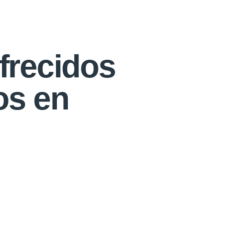
frecidos
os en