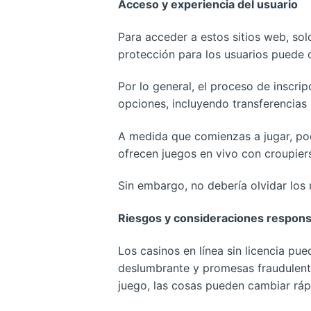
Acceso y experiencia del usuario
Para acceder a estos sitios web, sol
protección para los usuarios puede 
Por lo general, el proceso de inscri
opciones, incluyendo transferencias 
A medida que comienzas a jugar, podr
ofrecen juegos en vivo con croupiers
Sin embargo, no debería olvidar los r
Riesgos y consideraciones respon
Los casinos en línea sin licencia pu
deslumbrante y promesas fraudulenta
juego, las cosas pueden cambiar rá