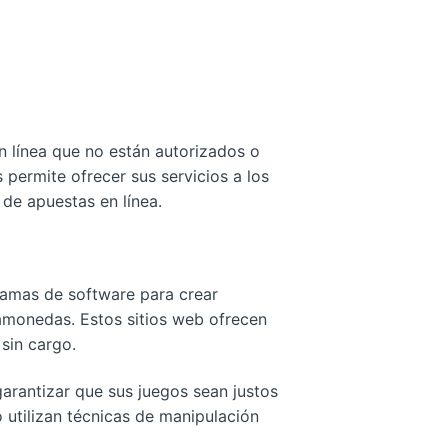
en línea que no están autorizados o
 permite ofrecer sus servicios a los
 de apuestas en línea.
gramas de software para crear
gamonedas. Estos sitios web ofrecen
sin cargo.
garantizar que sus juegos sean justos
 utilizan técnicas de manipulación