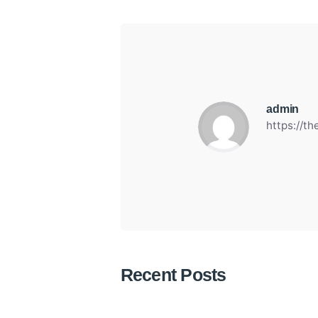
admin
https://t
Posted
Recent Posts
by
admin