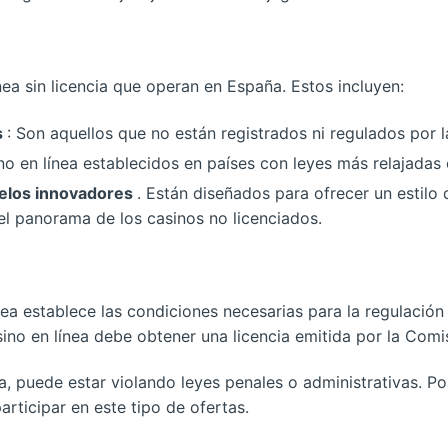
nea sin licencia que operan en España. Estos incluyen:
s
: Son aquellos que no están registrados ni regulados por 
no en línea establecidos en países con leyes más relajadas 
delos innovadores
. Están diseñados para ofrecer un estilo 
el panorama de los casinos no licenciados.
ea establece las condiciones necesarias para la regulación 
ino en línea debe obtener una licencia emitida por la Comi
ia, puede estar violando leyes penales o administrativas. P
articipar en este tipo de ofertas.