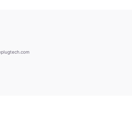
heplugtech.com
Posted
by
admin