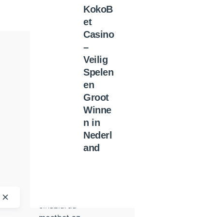
KokoB
et
Casino
–
August 5, 2026
Veilig
8 min read
Spelen
Mobil
en
cihazlard
Groot
a
Winne
mostbet
n in
az ilə
Nederl
oynama
and
q nə
qədər
rahatdır?
Mobil
cihazlarda