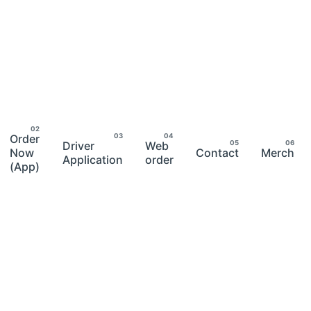
Order
Driver
Web
Now
Contact
Merch
Application
order
(App)