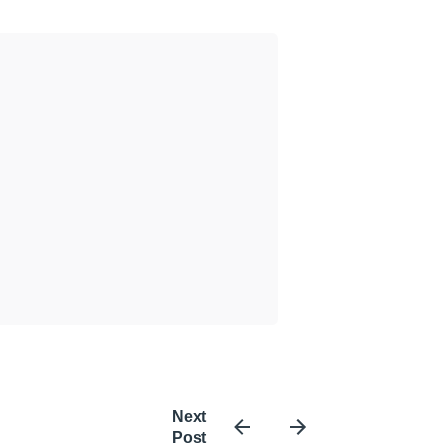
Posted
by
admin
Next
Post