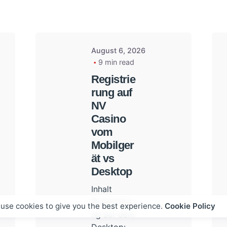
August 6, 2026
9 min read
Registrie
rung auf
NV
Casino
vom
Mobilger
ät vs
Desktop
Inhalt
Registrieru
use cookies to give you the best experience.
Cookie Policy
ng auf dem