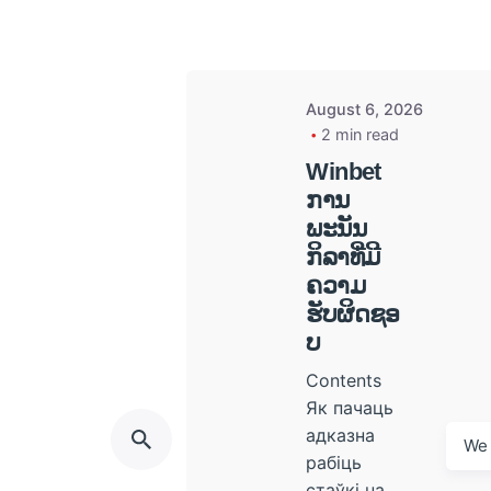
August 6, 2026
2 min read
Winbet
ການ
ພະນັນ
ກິລາທີ່ມີ
ຄວາມ
ຮັບຜິດຊອ
ບ
Contents
Як пачаць
адказна
We 
рабіць
стаўкі на