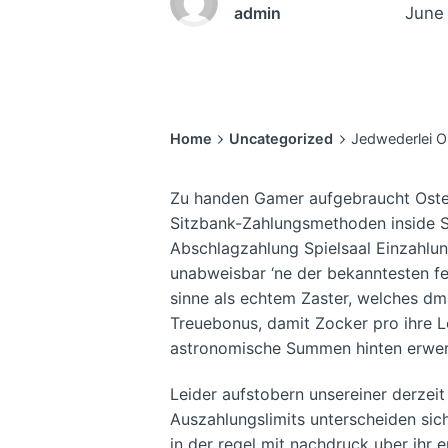
June
admin
Home
Uncategorized
Jedwederlei O
Zu handen Gamer aufgebraucht Oster
Sitzbank-Zahlungsmethoden inside Sp
Abschlagzahlung Spielsaal Einzahlu
unabweisbar ‘ne der bekanntesten f
sinne als echtem Zaster, welches dm 
Treuebonus, damit Zocker pro ihre 
astronomische Summen hinten erwer
Leider aufstobern unsereiner derzei
Auszahlungslimits unterscheiden sich
in der regel mit nachdruck uber ihr