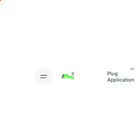
Skip
to
content
Plug
Application