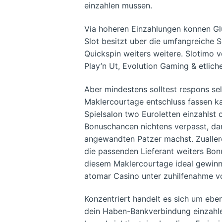
einzahlen mussen.
Via hoheren Einzahlungen konnen Glu
Slot besitzt uber die umfangreiche S
Quickspin weiters weitere. Slotimo 
Play’n Ut, Evolution Gaming & etliche
Aber mindestens solltest respons s
Maklercourtage entschluss fassen ka
Spielsalon two Euroletten einzahlst 
Bonuschancen nichtens verpasst, dar
angewandten Patzer machst. Zuallere
die passenden Lieferant weiters Bon
diesem Maklercourtage ideal gewinnen
atomar Casino unter zuhilfenahme v
Konzentriert handelt es sich um eben
dein Haben-Bankverbindung einzahlen