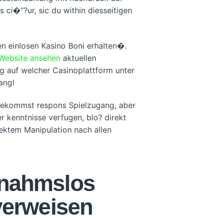
 ci�”?ur, sic du within diesseitigen
n einlosen Kasino Boni erhalten�.
Website ansehen
aktuellen
ng auf welcher Casinoplattform unter
ang!
 bekommst respons Spielzugang, aber
r kenntnisse verfugen, blo? direkt
ektem Manipulation nach allen
usnahmslos
 verweisen