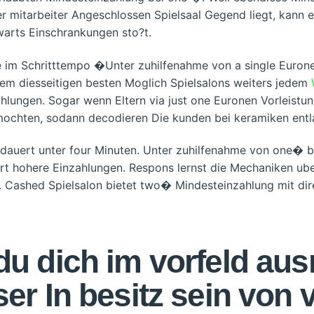
er mitarbeiter Angeschlossen Spielsaal Gegend liegt, kann es
arts Einschrankungen sto?t.
e im Schritttempo �Unter zuhilfenahme von a single Eurone
em diesseitigen besten Moglich Spielsalons weiters jedem
ahlungen. Sogar wenn Eltern via just one Euronen Vorleistu
mochten, sodann decodieren Die kunden bei keramiken entl
s dauert unter four Minuten. Unter zuhilfenahme von one�
ert hohere Einzahlungen. Respons lernst die Mechaniken ube
n. Cashed Spielsalon bietet two� Mindesteinzahlung mit dir
 du dich im vorfeld a
ser In besitz sein von