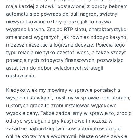
maja kazdej zlotowki postawionej z obroty bebnem
automatu siec powraca do puli nagrod, swietny
niewydatkowane cztery grosze jak to nazwa
wygrane kasyna. Znajac RTP slotu, charakterystyke
zmiennosci wygranych, jak rowniez zdobyc kasyno,
mozesz mieszkac a logiczne decyzje. Pojecia tego
typu relacja nie tylko czestotliwosc, a takze szczyt
potencjalnych zdobyczy finansowych, pozwalajac
astat tym do dobor swiadomych strategii
obstawiania.
Kiedykolwiek my mowimy w sprawie portalach z
wysokimi stawkami, myslimy w sprawie operatorach,
u ktorych gracz to zrobi instalowac wyjatkowo
wysokie ceny. Takze zadbalismy w sprawie to, zrobic
odkryc wyciaganie gry kasynowe i mozesz w
zasadzie najbardziej tworcow automatow do gier
online ktorzy maja wygranymi. Nasze oceny zwykle