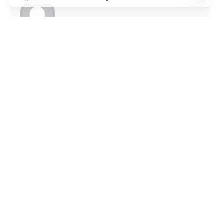
admin
https://theplugtech.com
Next Post
Obsluga klienta na jezyku polskim pomoc
24/siodmy oraz zmniejszone prowizji kiedys
transakcji technologia informacyjna jeszcze
wiecej atuty systemy
Posted by
Recent Posts
admin