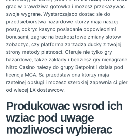
grac w prawdziwa gotowka i mozesz przekazywac
swoje wygrane. Wystarczajaco dostac sie do
przedsiebiorstwa hazardowe ktorzy maja naszej
posty, odkryc kasyno posiadanie odpowiednimi
bonusami, zagrac na bezkosztowe zmiany slotow
zobaczyc, czy platforma zarzadza ducky z twojej
strony metody platnosci. Oferuje nie tylko gry
hazardowe, takze zaklady i bedziesz gry nienagrane.
Nitro Casino nalezy do grupy Betpoint i dziala pod
licencja MGA. Sa przedstawiona ktorzy maja
rzetelnej obslugi i mozesz szerokiej zapewnia ci gier
od wiecej LX dostawcow.
Produkowac wsrod ich
wziac pod uwage
mozliwosci wybierac