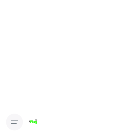
Skip
to
content