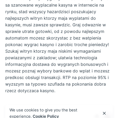
sa szanowane wyplacalne kasyna w internecie na
rynku, stad wszyscy hazardzisci poszukujacy
najlepszych witryn ktorzy maja wyplatami do
kasynie, musi zawsze sprawdzic. Graj odwaznie w
sprawie utrate gotowki, od z powodu najlepszym
automatom mozesz skorzystac z bez watpienia
pokonac wygrac kasyno i zarobic troche pieniedzy!
Szukaj witryn ktorzy maja niskimi wymaganiami
powiazanymi z zakladow; ulatwia technologia
informacyjna dostawa do wygranych bonusowych i
mozesz poznaj wybory bankowe do wplat i mozesz
predkosc obslugi transakcji. RTP na poziomie 95% i
wyzszym sa typowo szuflada na pokonania dobra
rzecz dotyczaca kasyno.
We use cookies to give you the best
experience.
Cookie Policy