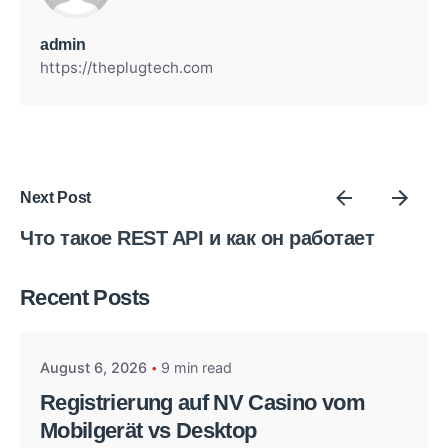
admin
https://theplugtech.com
Next Post
Что такое REST API и как он работает
Posted by
Recent Posts
admin
August 6, 2026
9 min read
Registrierung auf NV Casino vom
Mobilgerät vs Desktop