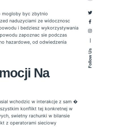
to mogloby byc zbytnio
przed naduzyciami ze widocznosc
powodu i bedziesz wykorzystywania
ek powodu zapoznac sie podczas
—
yno hazardowe, od odwiedzenia
Follow Us
mocji Na
sial wchodzic w interakcje z sam �
zystkim konflikt tej konkretnej w
h, swietny rachunki w bilansie
kt z operatorami sieciowy