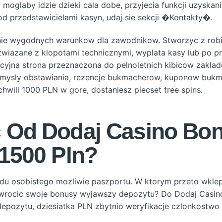
a moglaby idzie dzieki cala dobe, przyjecia funkcji uzysk
d przedstawicielami kasyn, udaj sie sekcji �Kontakty�.
nie wygodnych warunkow dla zawodnikow. Stworzyc z robic
zwiazane z klopotami technicznymi, wyplata kasy lub po p
cyjna strona przeznaczona do pelnoletnich kibicow zak
 pomysly obstawiania, rezencje bukmacherow, kuponow buk
hwili 1000 PLN w gore, dostaniesz piecset free spins.
 Od Dodaj Casino Bo
1500 Pln?
u osobistego mozliwie paszportu. W ktorym przeto wklep
 wrocic swoje bonusy wyjawszy depozytu? Do Dodaj Casin
depozytu, dziesiatka PLN zbytnio weryfikacje czlonkostwo