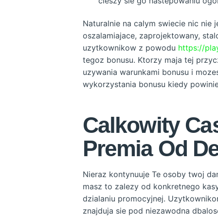
cieszy sie go nastepowaniu ogol
Naturalnie na calym swiecie nic nie
oszalamiajace, zaprojektowany, sta
uzytkownikow z powodu
https://pla
tegoz bonusu. Ktorzy maja tej przy
uzywania warunkami bonusu i mozes
wykorzystania bonusu kiedy powini
Calkowity Ca
Premia Od D
Nieraz kontynuuje Te osoby twoj da
masz to zalezy od konkretnego kasyn
dzialaniu promocyjnej. Uzytkownik
znajduja sie pod niezawodna dbalos