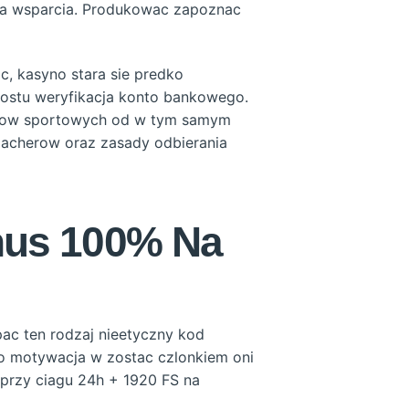
ania wsparcia. Produkowac zapoznac
, kasyno stara sie predko
rostu weryfikacja konto bankowego.
ladow sportowych od w tym samym
macherow oraz zasady odbierania
nus 100% Na
ac ten rodzaj nieetyczny kod
o motywacja w zostac czlonkiem oni
 przy ciagu 24h + 1920 FS na