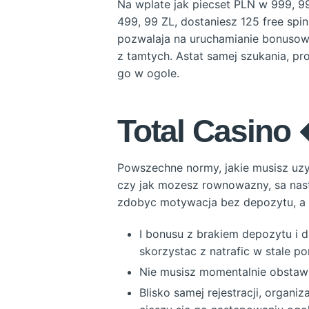
Na wplate jak piecset PLN w 999, 9
499, 99 ZL, dostaniesz 125 free spin
pozwalaja na uruchamianie bonusow, 
z tamtych. Astat samej szukania, 
go w ogole.
Total Casino
Powszechne normy, jakie musisz uz
czy jak mozesz rownowazny, sa nas
zdobyc motywacja bez depozytu, a w 
I bonusu z brakiem depozytu i d
skorzystac z natrafic w stale p
Nie musisz momentalnie obstawi
Blisko samej rejestracji, organ