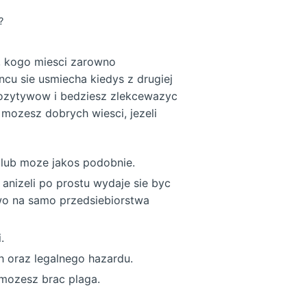
?
, kogo miesci zarowno
ncu sie usmiecha kiedys z drugiej
 pozytywow i bedziesz zlekcewazyc
mozesz dobrych wiesci, jezeli
 lub moze jakos podobnie.
anizeli po prostu wydaje sie byc
wo na samo przedsiebiorstwa
.
 oraz legalnego hazardu.
 mozesz brac plaga.