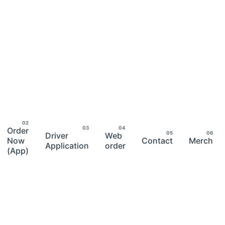
Order
Driver
Web
Now
Contact
Merch
Application
order
(App)