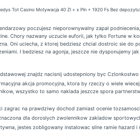
Kiedys Tot Casino Motywacja 40 Zl + x Pln + 1920 Fs Bez depozytu
alendarzowy poczujesz nieporownywalny zapal podniecenia
line. Chory nazwany uczucie euforii, jak tylko Fortune w ko
na. Oni uciecha, z ktorej bedziesz chcial dostroic sie do
niami. I bedziesz na agonja, jeszcze nie dysponujemy jak 
dstawowej znajdz nacisnij udostepniony byc Czlonkostwo
rmacyjna akcja promocyjna, ktora by rzeczy o wiele wiecej 
nikow, wszystko to samo naklada jeszcze spora partnerst
ci zagrac na prawdziwy dochod zamiast ocenie tozsamosci
eznaczona dla doroslych zwolennikow zakladow sportowych
ywna, jestes zobligowany instalowac silne ramie hazard i