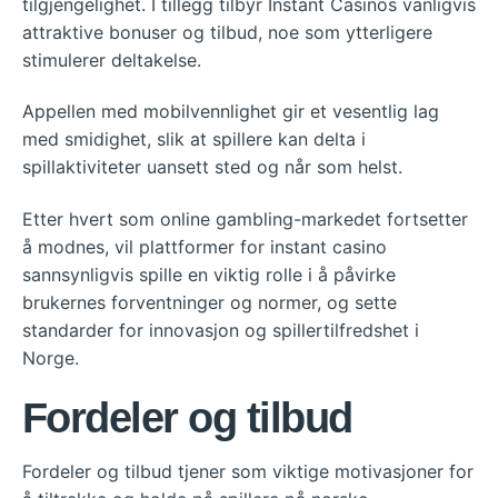
tilgjengelighet. I tillegg tilbyr Instant Casinos vanligvis
attraktive bonuser og tilbud, noe som ytterligere
stimulerer deltakelse.
Appellen med mobilvennlighet gir et vesentlig lag
med smidighet, slik at spillere kan delta i
spillaktiviteter uansett sted og når som helst.
Etter hvert som online gambling-markedet fortsetter
å modnes, vil plattformer for instant casino
sannsynligvis spille en viktig rolle i å påvirke
brukernes forventninger og normer, og sette
standarder for innovasjon og spillertilfredshet i
Norge.
Fordeler og tilbud
Fordeler og tilbud tjener som viktige motivasjoner for