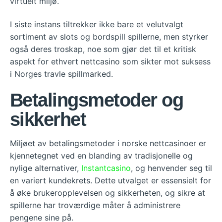
virtuelt miljø.
I siste instans tiltrekker ikke bare et velutvalgt
sortiment av slots og bordspill spillerne, men styrker
også deres troskap, noe som gjør det til et kritisk
aspekt for ethvert nettcasino som sikter mot suksess
i Norges travle spillmarked.
Betalingsmetoder og
sikkerhet
Miljøet av betalingsmetoder i norske nettcasinoer er
kjennetegnet ved en blanding av tradisjonelle og
nylige alternativer,
Instantcasino
, og henvender seg til
en variert kundekrets. Dette utvalget er essensielt for
å øke brukeropplevelsen og sikkerheten, og sikre at
spillerne har troværdige måter å administrere
pengene sine på.