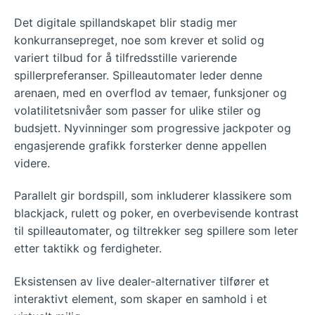
Det digitale spillandskapet blir stadig mer
konkurransepreget, noe som krever et solid og
variert tilbud for å tilfredsstille varierende
spillerpreferanser. Spilleautomater leder denne
arenaen, med en overflod av temaer, funksjoner og
volatilitetsnivåer som passer for ulike stiler og
budsjett. Nyvinninger som progressive jackpoter og
engasjerende grafikk forsterker denne appellen
videre.
Parallelt gir bordspill, som inkluderer klassikere som
blackjack, rulett og poker, en overbevisende kontrast
til spilleautomater, og tiltrekker seg spillere som leter
etter taktikk og ferdigheter.
Eksistensen av live dealer-alternativer tilfører et
interaktivt element, som skaper en samhold i et