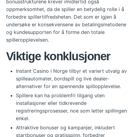
bonusstrukturene krever imidlertid også
oppmerksomhet, da de spiller en betydelig rolle i å
forbedre spillertilfredsheten. Det som er igjen å
undersøke er konsekvensene av betalingsmetodene
og kundesupporten for å forme den totale
spilleropplevelsen.
Viktige konklusjoner
Instant Casino i Norge tilbyr et variert utvalg av
spilleautomater, bordspill og live dealer-
alternativer for en spennende spillopplevelse.
Spillere kan ha problemfri tilgang uten
installasjoner eller tidkrevende
registreringsprosesser, noe som letter spillingen
enkel.
Attraktive bonuser og kampanjer, inkludert
startbonuser og gratisspinn, forbedrer