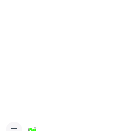
Skip
to
content