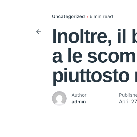
Uncategorized
6 min read
Inoltre, 
a le scom
piuttosto 
Author
Publish
April 2
admin