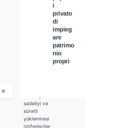
i
Mobil
privato
cihazlard
di
a
impieg
mostbet
are
az ilə
patrimo
oynamaq
nio
nə qədər
propri
rahatdır?
Mobil
cihazlarda
mostbet az
interfeysinin
sadəliyi və
sürətli
yüklənməsi
istifadəçilər
ə rahat