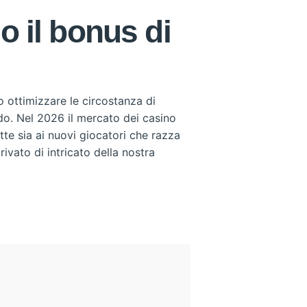
o il bonus di
o ottimizzare le circostanza di
do. Nel 2026 il mercato dei casino
tte sia ai nuovi giocatori che razza
rivato di intricato della nostra