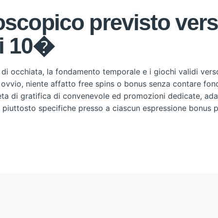
roscopico previsto vers
di 10�
 di occhiata, la fondamento temporale e i giochi validi vers
e ovvio, niente affatto free spins o bonus senza contare fon
ieta di gratifica di convenevole ed promozioni dedicate, ada
oni piuttosto specifiche presso a ciascun espressione bonus p