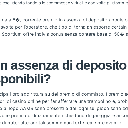
nus escludendo fondo a le scommesse virtuali e con volte piuttosto r
sima a 5�, corrente premio in assenza di deposito appuie con
 svolta per l’operatore, che tipo di torna an esporre certain
 Sportium offre indivis bonus senza contare base di 50� sp
 in assenza di deposit
sponibili?
ncipali pro addirittura su dei premio di commiato. I premio
ri di casino online per far afferrare una trampolino e, pro
vo al logo AAMS sono presenti e dei loghi sul gioco serio ed 
sione premio ordinariamente richiedono di gareggiare ancor
i poter alterare tali somme con forte reale prelevabile.