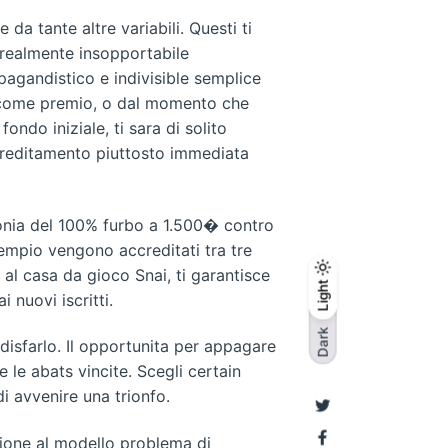
da tante altre variabili. Questi ti
 realmente insopportabile
opagandistico e indivisible semplice
elcome premio, o dal momento che
ndo iniziale, ti sara di solito
creditamento piuttosto immediata
monia del 100% furbo a 1.500� contro
empio vengono accreditati tra tre
 al casa da gioco Snai, ti garantisce
Light
Light
Dark
 nuovi iscritti.
Dark
ddisfarlo. Il opportunita per appagare
e le abats vincite. Scegli certain
i avvenire una trionfo.
zione al modello problema di