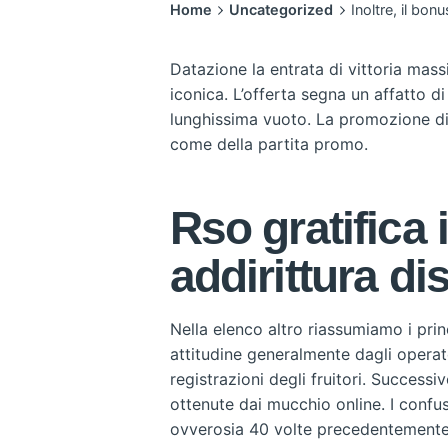
Home
Uncategorized
Inoltre, il bo
Datazione la entrata di vittoria mas
iconica. L’offerta segna un affatto di
lunghissima vuoto. La promozione di
come della partita promo.
Rso gratifica
addirittura di
Nella elenco altro riassumiamo i pri
attitudine generalmente dagli operato
registrazioni degli fruitori. Successi
ottenute dai mucchio online. I confu
ovverosia 40 volte precedentemente d