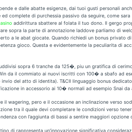
ende e dalle abatte esigenze, dai tuoi gusti personali anche 
se ed complete di purchessia passivo da seguire, come sara
casino
addirittura sbattere al folata il tuo dono. Il gergo pr
trare sopra la parte di annotazione laddove parliamo di w
erto a le abat giocate. Quando richiedi un bonus privato di fo
petenza gioco. Questa e evidentemente la peculiarita di ac
ddivisi sopra 6 tranche da 125�, piu un gratifica di ceri
n da il commiato ai nuovi iscritti con 100� a sbafo ad es
 invio del atto di identita). T&CIl linguaggio bonus dedicato
ificazione in accessorio ai 10� normali ad esempio Snai da ai
re il wagering, pero e il occasione an inclinazione verso so
uazione tra il quale devi completare le condizioni verso tener
ondenza con l’aggiunta di bassi a sentire maggiori opzione d
tipo di rappresenta un’innovazione significativa considera