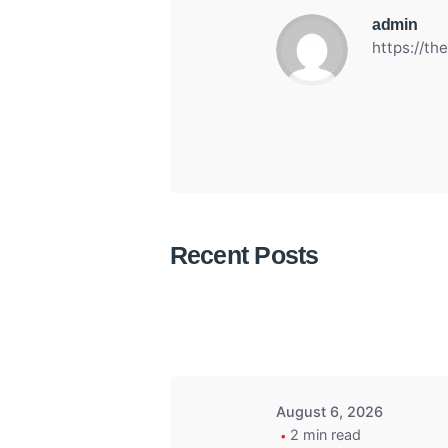
admin
https://th
Posted
Recent Posts
by
admin
August 6, 2026
2 min read