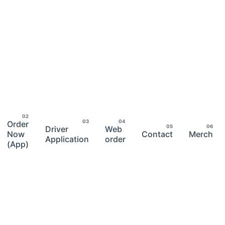
Order
Driver
Web
Now
Contact
Merch
Application
order
(App)