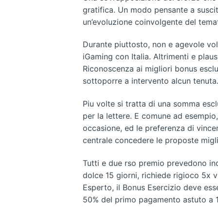
gratifica. Un modo pensante a suscita
un’evoluzione coinvolgente del temat
Durante piuttosto, non e agevole volg
iGaming con Italia. Altrimenti e pla
Riconoscenza ai migliori bonus esclud
sottoporre a intervento alcun tenuta
Piu volte si tratta di una somma escl
per la lettere. E comune ad esempio, 
occasione, ed le preferenza di vinc
centrale concedere le proposte migli
Tutti e due rso premio prevedono ind
dolce 15 giorni, richiede rigioco 5x
Esperto, il Bonus Esercizio deve esse
50% del primo pagamento astuto a 100