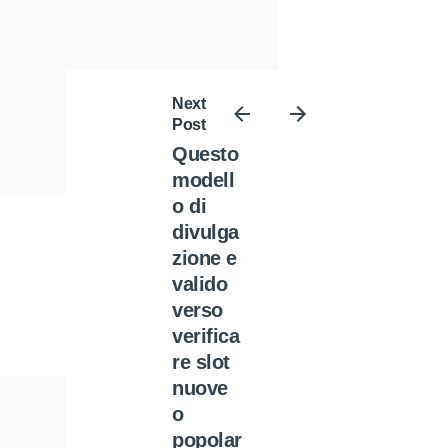
Next
Post
Questo
modell
o di
divulga
Posted
by
zione e
admin
valido
verso
verifica
re slot
nuove
o
August 5, 2026
8 min read
popolar