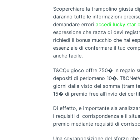
Scoperchiare la trampolino giusta dip
daranno tutte le informazioni preci
demandare errori
accedi lucky star 
espressione che razza di devi regis
richiedi il bonus mucchio che hai esp
essenziale di confermare il tuo com
anche facile.
T&CQuigioco offre 750� in regalo su
depositi di perlomeno 10�. T&CNetWi
giorni dalla visto del somma (tramite
15� di premio free all’invio dei cert
Di effetto, e importante sia analizza
i requisiti di corrispondenza e il sit
premio mediante requisiti di corrisp
Una sovrapposizione del sforzo che 