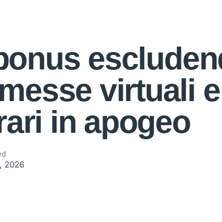
il bonus esclude
messe virtuali e
rari in apogeo
ed
7, 2026