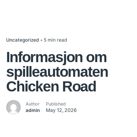
Uncategorized
5 min read
Informasjon om
spilleautomaten
Chicken Road
Author
Published
admin
May 12, 2026