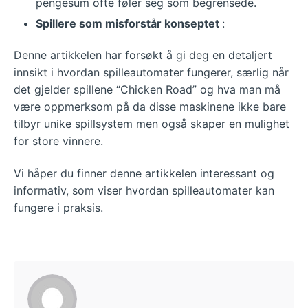
pengesum ofte føler seg som begrensede.
Spillere som misforstår konseptet
:
Denne artikkelen har forsøkt å gi deg en detaljert
innsikt i hvordan spilleautomater fungerer, særlig når
det gjelder spillene “Chicken Road” og hva man må
være oppmerksom på da disse maskinene ikke bare
tilbyr unike spillsystem men også skaper en mulighet
for store vinnere.
Vi håper du finner denne artikkelen interessant og
informativ, som viser hvordan spilleautomater kan
fungere i praksis.