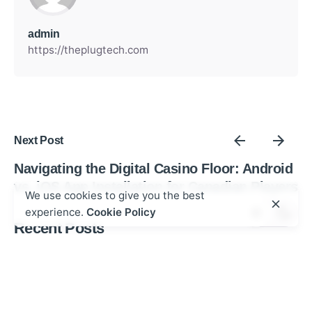
admin
https://theplugtech.com
Next Post
Navigating the Digital Casino Floor: Android
vs. iOS App Installation for Canadian Players
We use cookies to give you the best
experience.
Cookie Policy
Posted by
Recent Posts
admin
August 5, 2026
8 min read
Mobil cihazlarda mostbet az ilə