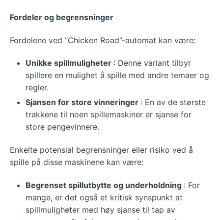
Fordeler og begrensninger
Fordelene ved “Chicken Road”-automat kan være:
Unikke spillmuligheter
: Denne variant tilbyr
spillere en mulighet å spille med andre temaer og
regler.
Sjansen for store vinneringer
: En av de største
trakkene til noen spillemaskiner er sjanse for
store pengevinnere.
Enkelte potensial begrensninger eller risiko ved å
spille på disse maskinene kan være:
Begrenset spillutbytte og underholdning
: For
mange, er det også et kritisk synspunkt at
spillmuligheter med høy sjanse til tap av