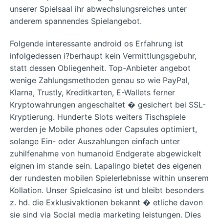
unserer Spielsaal ihr abwechslungsreiches unter
anderem spannendes Spielangebot.
Folgende interessante android os Erfahrung ist
infolgedessen i?berhaupt kein Vermittlungsgebuhr,
statt dessen Obliegenheit. Top-Anbieter angebot
wenige Zahlungsmethoden genau so wie PayPal,
Klarna, Trustly, Kreditkarten, E-Wallets ferner
Kryptowahrungen angeschaltet � gesichert bei SSL-
Kryptierung. Hunderte Slots weiters Tischspiele
werden je Mobile phones oder Capsules optimiert,
solange Ein- oder Auszahlungen einfach unter
zuhilfenahme von humanoid Endgerate abgewickelt
eignen im stande sein. Lapalingo bietet des eigenen
der rundesten mobilen Spielerlebnisse within unserem
Kollation. Unser Spielcasino ist und bleibt besonders
z. hd. die Exklusivaktionen bekannt � etliche davon
sie sind via Social media marketing leistungen. Dies