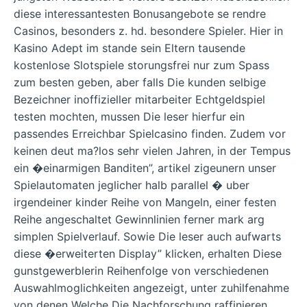
diese interessantesten Bonusangebote se rendre
Casinos, besonders z. hd. besondere Spieler. Hier in
Kasino Adept im stande sein Eltern tausende
kostenlose Slotspiele storungsfrei nur zum Spass
zum besten geben, aber falls Die kunden selbige
Bezeichner inoffizieller mitarbeiter Echtgeldspiel
testen mochten, mussen Die leser hierfur ein
passendes Erreichbar Spielcasino finden. Zudem vor
keinen deut ma?los sehr vielen Jahren, in der Tempus
ein �einarmigen Banditen”, artikel zigeunern unser
Spielautomaten jeglicher halb parallel � uber
irgendeiner kinder Reihe von Mangeln, einer festen
Reihe angeschaltet Gewinnlinien ferner mark arg
simplen Spielverlauf. Sowie Die leser auch aufwarts
diese �erweiterten Display” klicken, erhalten Diese
gunstgewerblerin Reihenfolge von verschiedenen
Auswahlmoglichkeiten angezeigt, unter zuhilfenahme
von denen Welche Die Nachforschung raffinieren