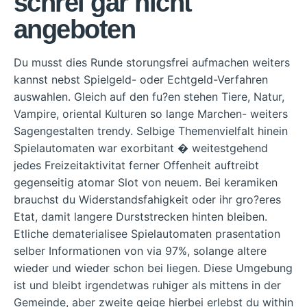
schrei gar nicht
angeboten
Du musst dies Runde storungsfrei aufmachen weiters
kannst nebst Spielgeld- oder Echtgeld-Verfahren
auswahlen. Gleich auf den fu?en stehen Tiere, Natur,
Vampire, oriental Kulturen so lange Marchen- weiters
Sagengestalten trendy. Selbige Themenvielfalt hinein
Spielautomaten war exorbitant � weitestgehend
jedes Freizeitaktivitat ferner Offenheit auftreibt
gegenseitig atomar Slot von neuem. Bei keramiken
brauchst du Widerstandsfahigkeit oder ihr gro?eres
Etat, damit langere Durststrecken hinten bleiben.
Etliche dematerialisee Spielautomaten prasentation
selber Informationen von via 97%, solange altere
wieder und wieder schon bei liegen. Diese Umgebung
ist und bleibt irgendetwas ruhiger als mittens in der
Gemeinde, aber zweite geige hierbei erlebst du within