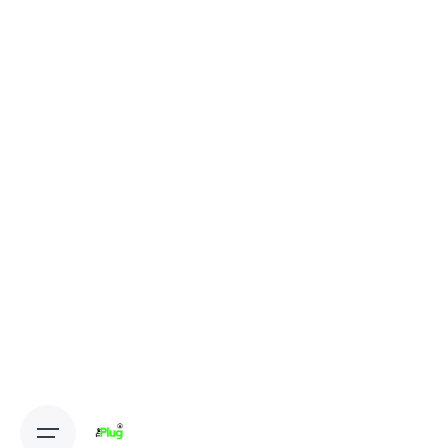
Skip
to
content