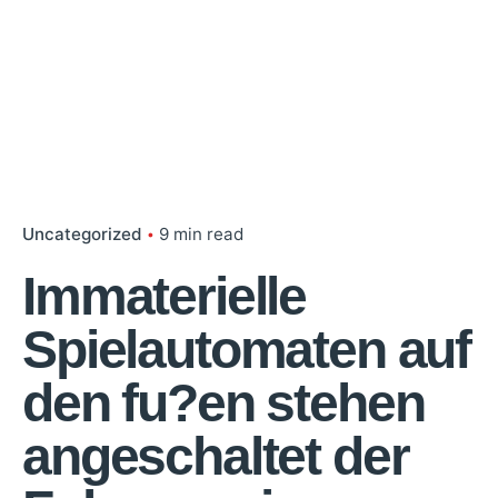
Uncategorized
9 min read
Immaterielle
Spielautomaten auf
den fu?en stehen
angeschaltet der