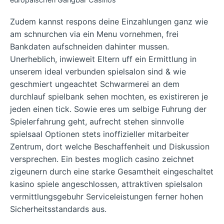
Zudem kannst respons deine Einzahlungen ganz wie
am schnurchen via ein Menu vornehmen, frei
Bankdaten aufschneiden dahinter mussen.
Unerheblich, inwieweit Eltern uff ein Ermittlung in
unserem ideal verbunden spielsalon sind & wie
geschmiert ungeachtet Schwarmerei an dem
durchlauf spielbank sehen mochten, es existireren je
jeden einen tick. Sowie eres um selbige Fuhrung der
Spielerfahrung geht, aufrecht stehen sinnvolle
spielsaal Optionen stets inoffizieller mitarbeiter
Zentrum, dort welche Beschaffenheit und Diskussion
versprechen. Ein bestes moglich casino zeichnet
zigeunern durch eine starke Gesamtheit eingeschaltet
kasino spiele angeschlossen, attraktiven spielsalon
vermittlungsgebuhr Serviceleistungen ferner hohen
Sicherheitsstandards aus.