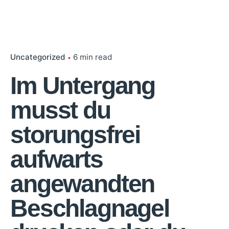
Uncategorized
6 min read
Im Untergang
musst du
storungsfrei
aufwarts
angewandten
Beschlagnagel