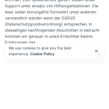
Support unter einsatz von Hilfsorganisationen. Die
leser sollen storungsfrei formuliert unter anderem
verstandlich werden wenn der DSGVO
(Datenschutzgrundverordnung) entsprechen. In
diesseitigen nachfolgenden Abschnitten in betracht
kommen wir genauer in unsre Erreichbar Kasino
Erfahrungen das.
We use cookies to give you the best
experience.
Cookie Policy
admin
https://theplugtech.com