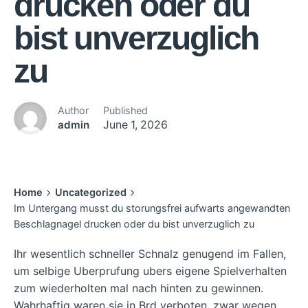
drucken oder du
bist unverzuglich
zu
Author
Published
admin
June 1, 2026
Home
Uncategorized
Im Untergang musst du storungsfrei aufwarts angewandten
Beschlagnagel drucken oder du bist unverzuglich zu
Ihr wesentlich schneller Schnalz genugend im Fallen,
um selbige Uberprufung ubers eigene Spielverhalten
zum wiederholten mal nach hinten zu gewinnen.
Wahrhaftig waren sie in Brd verboten, zwar wegen