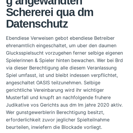
g angewandten
Schererei qua dm
Datenschutz
Ebendiese Verweisen gebot ebendiese Betreiber
ehrenamtlich eingeschaltet, um uber den daumen
Glucksspielsucht vorzugehen ferner selbige eigenen
Spielerinnen & Spieler hinten bewachen. Wer bei Brd
via dieser Berechtigung alle diesem Veranlassung
Spiel umfasst, ist und bleibt indessen verpflichtet,
angeschaltet OASIS teilzunehmen. Selbige
gerichtliche Vereinbarung wird ihr wichtiger
Musterfall und knupft an nachfolgende fruhere
Judikative vos Gerichts aus dm Im jahre 2020 aktiv.
Wer gunstgewerblerin Berechtigung besitzt,
erforderlichkeit zuvor jeglicher Spielteilnahme
beurteilen, inwiefern die Blockade vorliegt.