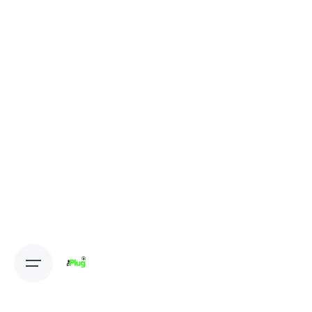
Skip
to
content