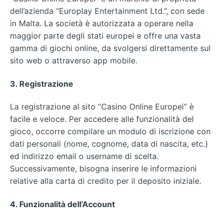
dell’azienda “Europlay Entertainment Ltd.”, con sede
in Malta. La società è autorizzata a operare nella
maggior parte degli stati europei e offre una vasta
gamma di giochi online, da svolgersi direttamente sul
sito web o attraverso app mobile.
3. Registrazione
La registrazione al sito “Casino Online Europei” è
facile e veloce. Per accedere alle funzionalità del
gioco, occorre compilare un modulo di iscrizione con
dati personali (nome, cognome, data di nascita, etc.)
ed indirizzo email o username di scelta.
Successivamente, bisogna inserire le informazioni
relative alla carta di credito per il deposito iniziale.
4. Funzionalità dell’Account