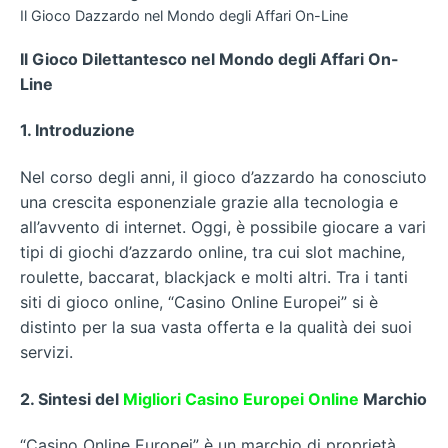
Il Gioco Dazzardo nel Mondo degli Affari On-Line
Il Gioco Dilettantesco nel Mondo degli Affari On-
Line
1. Introduzione
Nel corso degli anni, il gioco d’azzardo ha conosciuto
una crescita esponenziale grazie alla tecnologia e
all’avvento di internet. Oggi, è possibile giocare a vari
tipi di giochi d’azzardo online, tra cui slot machine,
roulette, baccarat, blackjack e molti altri. Tra i tanti
siti di gioco online, “Casino Online Europei” si è
distinto per la sua vasta offerta e la qualità dei suoi
servizi.
2. Sintesi del
Migliori Casino Europei Online
Marchio
“Casino Online Europei” è un marchio di proprietà