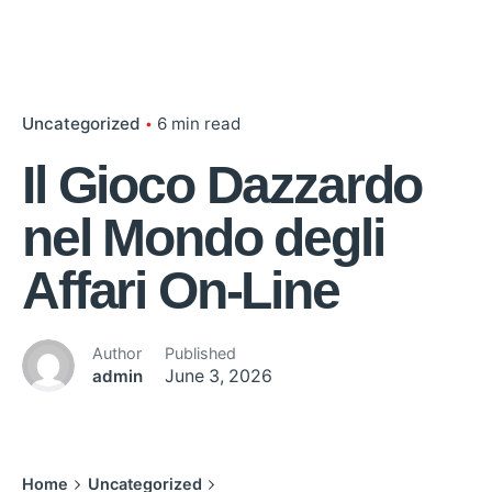
Uncategorized
6 min read
Il Gioco Dazzardo
nel Mondo degli
Affari On-Line
Author
Published
admin
June 3, 2026
Home
Uncategorized