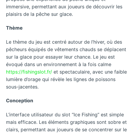
immersive, permettant aux joueurs de découvrir les
plaisirs de la pêche sur glace.
Thème
Le thème du jeu est centré autour de l’hiver, où des
pêcheurs équipés de vêtements chauds se déplacent
sur la glace pour essayer leur chance. Le jeu est
évoqué dans un environnement à la fois calme
https://fishingslot.fr/
et spectaculaire, avec une faible
lumière d’orage qui révèle les lignes de poissons
sous-jacentes.
Conception
L’interface utilisateur du slot “Ice Fishing” est simple
mais efficace. Les éléments graphiques sont sobre et
clairs, permettant aux joueurs de se concentrer sur le