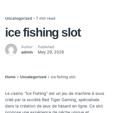
Uncategorized
7 min read
ice fishing slot
Author
Published
admin
May 29, 2026
Home
Uncategorized
ice fishing slot
Le casino “Ice Fishing” est un jeu de machine à sous
créé par la société Red Tiger Gaming, spécialisée
dans la création de jeux de hasard en ligne. Ce slot
propose une expérience de pêche unique et