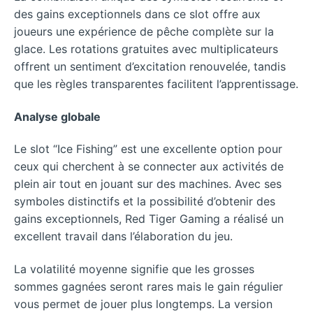
des gains exceptionnels dans ce slot offre aux
joueurs une expérience de pêche complète sur la
glace. Les rotations gratuites avec multiplicateurs
offrent un sentiment d’excitation renouvelée, tandis
que les règles transparentes facilitent l’apprentissage.
Analyse globale
Le slot “Ice Fishing” est une excellente option pour
ceux qui cherchent à se connecter aux activités de
plein air tout en jouant sur des machines. Avec ses
symboles distinctifs et la possibilité d’obtenir des
gains exceptionnels, Red Tiger Gaming a réalisé un
excellent travail dans l’élaboration du jeu.
La volatilité moyenne signifie que les grosses
sommes gagnées seront rares mais le gain régulier
vous permet de jouer plus longtemps. La version