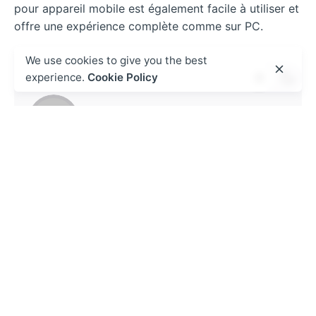
pour appareil mobile est également facile à utiliser et
offre une expérience complète comme sur PC.
We use cookies to give you the best
experience.
Cookie Policy
admin
https://theplugtech.com
Next Post
Sju Vilda Guld Jackpot – 7s Wild Gold Slots