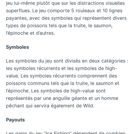
jeu lui-même plutôt que sur les distractions visuelles
superflues. Le jeu comporte 5 rouleaux et 10 lignes
payantes, avec des symboles qui représentent divers
types de poissons tels que la truite, le saumon,
l’épinoche et d’autres.
Symboles
Les symboles du jeu sont divisés en deux catégories :
les symboles récurrents et les symboles de high-
value. Les symboles récurrents comprennent des
poissons communs tels que la truite, le saumon et
l’épinoche. Les symboles de high-value sont
représentés par une anguille géante et un homme
pêchant qui servira également de Wild.
Payouts
Les gains du jeu “Ice Fishing” dépendent de combien