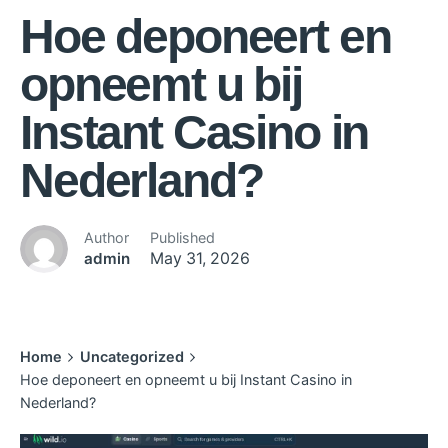
Hoe deponeert en
opneemt u bij
Instant Casino in
Nederland?
Author
Published
admin
May 31, 2026
Home
Uncategorized
Hoe deponeert en opneemt u bij Instant Casino in
Nederland?