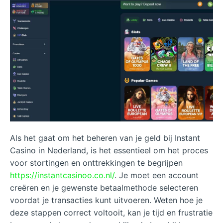
Als het gaat om het beheren van je geld bij Instant
Casino in Nederland, is het essentieel om het proces
voor stortingen en onttrekkingen te begrijpen
https://instantcasinoo.co.nl/
. Je moet een account
creëren en je gewenste betaalmethode selecteren
voordat je transacties kunt uitvoeren. Weten hoe je
deze stappen correct voltooit, kan je tijd en frustratie