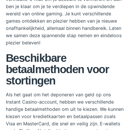
ben je klaar om je te verdiepen in de opwindende
wereld van online gaming. Je kunt verschillende
games ontdekken en plezier hebben van je nieuwe
onafhankelijkheid, allemaal binnen handbereik. Laten
we samen deze spannende stap nemen en eindeloos
plezier beleven!
Beschikbare
betaalmethoden voor
stortingen
Als het gaat om het deponeren van geld op ons
Instant Casino-account, hebben we verschillende
handige betaalmethoden om uit te kiezen. We kunnen
kiezen voor kredietkaarten en betaalpassen zoals
Visa en MasterCard, die snel en veilig zijn. E-wallets