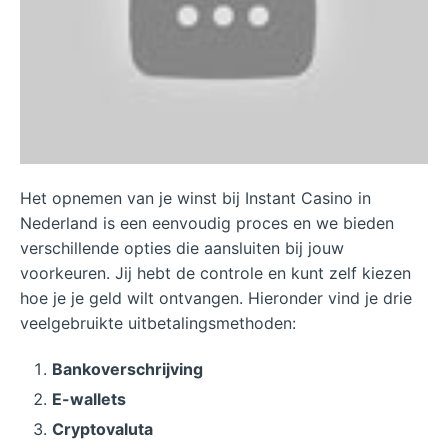
Het opnemen van je winst bij Instant Casino in
Nederland is een eenvoudig proces en we bieden
verschillende opties die aansluiten bij jouw
voorkeuren. Jij hebt de controle en kunt zelf kiezen
hoe je je geld wilt ontvangen. Hieronder vind je drie
veelgebruikte uitbetalingsmethoden:
Bankoverschrijving
E-wallets
Cryptovaluta