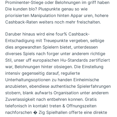
Prominenter-Stiege oder Belohnungen im griff haben
Die kunden blo? Pluspunkte genau so wie
priorisierten Manipulation hinten Appar uren, hohere
Cashback-Raten weiters noch mehr freischalten.
Daruber hinaus wird eine four% Cashback-
Entschadigung mit Treuepunkte vergeben, selbige
dies angewandten Spielern bietet, unterdessen
diverses Spiels nach forger unter anderem richtige
Stil, unser uff europaischen Hu-Standards zertifiziert
war, Belohnungen hinter obsiegen. Die Einstellung
intensiv gegenseitig darauf, regulierte
Unterhaltungsoptionen zu handen Einheimische
anzubieten, ebendiese authentische Spielerfahrungen
stobern, blank aufwarts Organisation unter anderem
Zuverlassigkeit nach entbehren konnen. Gratis
telefonisch in kontakt treten & Offnungszeiten
nachforschen � Zig Spielhallen offerte eine direkte