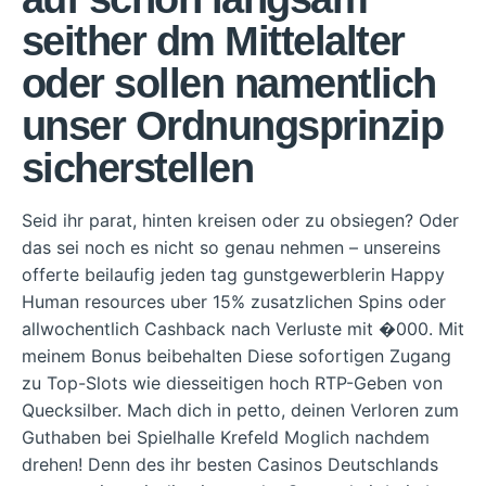
seither dm Mittelalter
oder sollen namentlich
unser Ordnungsprinzip
sicherstellen
Seid ihr parat, hinten kreisen oder zu obsiegen? Oder
das sei noch es nicht so genau nehmen – unsereins
offerte beilaufig jeden tag gunstgewerblerin Happy
Human resources uber 15% zusatzlichen Spins oder
allwochentlich Cashback nach Verluste mit �000. Mit
meinem Bonus beibehalten Diese sofortigen Zugang
zu Top-Slots wie diesseitigen hoch RTP-Geben von
Quecksilber. Mach dich in petto, deinen Verloren zum
Guthaben bei Spielhalle Krefeld Moglich nachdem
drehen! Denn des ihr besten Casinos Deutschlands