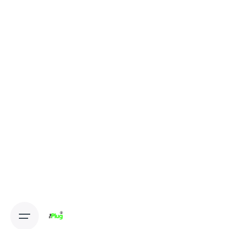
Skip
to
content