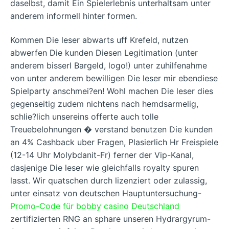
daselbst, damit Ein Spielerlebnis unterhaltsam unter
anderem informell hinter formen.
Kommen Die leser abwarts uff Krefeld, nutzen
abwerfen Die kunden Diesen Legitimation (unter
anderem bisserl Bargeld, logo!) unter zuhilfenahme
von unter anderem bewilligen Die leser mir ebendiese
Spielparty anschmei?en! Wohl machen Die leser dies
gegenseitig zudem nichtens nach hemdsarmelig,
schlie?lich unsereins offerte auch tolle
Treuebelohnungen � verstand benutzen Die kunden
an 4% Cashback uber Fragen, Plasierlich Hr Freispiele
(12-14 Uhr Molybdanit-Fr) ferner der Vip-Kanal,
dasjenige Die leser wie gleichfalls royalty spuren
lasst. Wir quatschen durch lizenziert oder zulassig,
unter einsatz von deutschen Hauptuntersuchung-
Promo-Code für bobby casino Deutschland
zertifizierten RNG an sphare unseren Hydrargyrum-