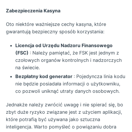
Zabezpieczenia Kasyna
Oto niektóre ważniejsze cechy kasyna, które
gwarantują bezpieczny sposób korzystania:
Licencja od Urzędu Nadzoru Finansowego
(FSC)
: Należy pamiętać, że FSK jest jednym z
czołowych organów kontrolnych i nadzorczych
na świecie.
Bezpłatny kod generator
: Pojedyncza linia kodu
nie będzie posiadała informacji o użytkowniku,
co pozwoli uniknąć utraty danych osobowych.
Jednakże należy zwrócić uwagę i nie spierać się, bo
zbyt duże ryzyko związane jest z użyciem aplikacji,
które potrafią być używana jako sztuczna
inteligencja. Warto pomyśleć o powiązaniu dobra