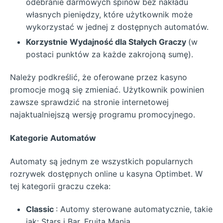
odebranie darmowych spinów bez nakładu
własnych pieniędzy, które użytkownik może
wykorzystać w jednej z dostępnych automatów.
Korzystnie Wydajność dla Stałych Graczy
(w
postaci punktów za każde zakrojoną sumę).
Należy podkreślić, że oferowane przez kasyno
promocje mogą się zmieniać. Użytkownik powinien
zawsze sprawdzić na stronie internetowej
najaktualniejszą wersję programu promocyjnego.
Kategorie Automatów
Automaty są jednym ze wszystkich popularnych
rozrywek dostępnych online u kasyna Optimbet. W
tej kategorii graczu czeka:
Classic
: Automy sterowane automatycznie, takie
jak: Stars i Bar, Fruita Mania.