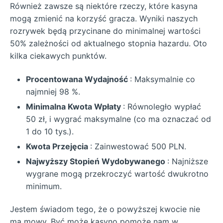
Również zawsze są niektóre rzeczy, które kasyna
mogą zmienić na korzyść gracza. Wyniki naszych
rozrywek będą przycinane do minimalnej wartości
50% zależności od aktualnego stopnia hazardu. Oto
kilka ciekawych punktów.
Procentowana Wydajność
: Maksymalnie co
najmniej 98 %.
Minimalna Kwota Wpłaty
: Równoległo wypłać
50 zł, i wygrać maksymalne (co ma oznaczać od
1 do 10 tys.).
Kwota Przejęcia
: Zainwestować 500 PLN.
Najwyższy Stopień Wydobywanego
: Najniższe
wygrane mogą przekroczyć wartość dwukrotno
minimum.
Jestem świadom tego, że o powyższej kwocie nie
ma mowy. Być może kasyno pomoże nam w