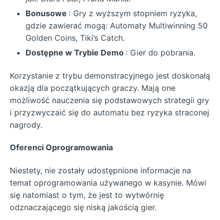
Bonusowe
: Gry z wyższym stopniem ryzyka,
gdzie zawierać mogą: Automaty Multiwinning 50
Golden Coins, Tiki’s Catch.
Dostępne w Trybie Demo
: Gier do pobrania.
Korzystanie z trybu demonstracyjnego jest doskonałą
okazją dla początkujących graczy. Mają one
możliwość nauczenia się podstawowych strategii gry
i przyzwyczaić się do automatu bez ryzyka straconej
nagrody.
Oferenci Oprogramowania
Niestety, nie zostały udostępnione informacje na
temat oprogramowania używanego w kasynie. Mówi
się natomiast o tym, że jest to wytwórnię
odznaczającego się niską jakością gier.