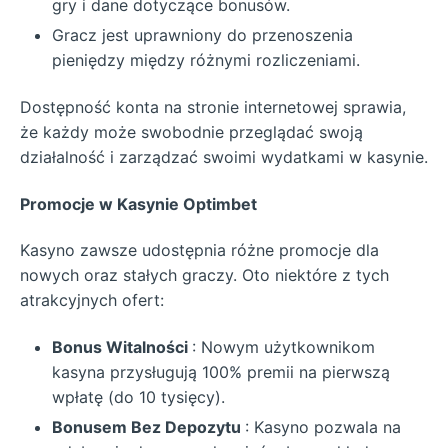
gry i dane dotyczące bonusów.
Gracz jest uprawniony do przenoszenia
pieniędzy między różnymi rozliczeniami.
Dostępność konta na stronie internetowej sprawia,
że każdy może swobodnie przeglądać swoją
działalność i zarządzać swoimi wydatkami w kasynie.
Promocje w Kasynie Optimbet
Kasyno zawsze udostępnia różne promocje dla
nowych oraz stałych graczy. Oto niektóre z tych
atrakcyjnych ofert:
Bonus Witalności
: Nowym użytkownikom
kasyna przysługują 100% premii na pierwszą
wpłatę (do 10 tysięcy).
Bonusem Bez Depozytu
: Kasyno pozwala na