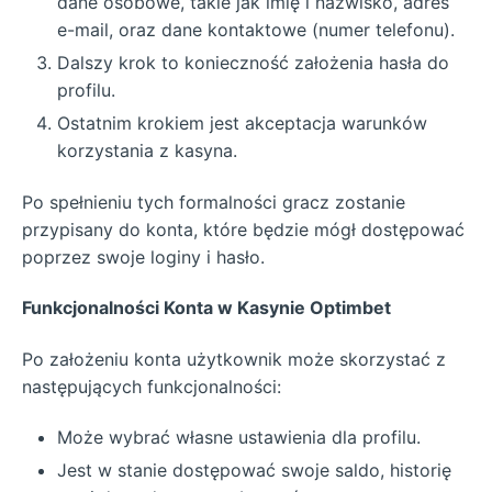
dane osobowe, takie jak imię i nazwisko, adres
e-mail, oraz dane kontaktowe (numer telefonu).
Dalszy krok to konieczność założenia hasła do
profilu.
Ostatnim krokiem jest akceptacja warunków
korzystania z kasyna.
Po spełnieniu tych formalności gracz zostanie
przypisany do konta, które będzie mógł dostępować
poprzez swoje loginy i hasło.
Funkcjonalności Konta w Kasynie Optimbet
Po założeniu konta użytkownik może skorzystać z
następujących funkcjonalności:
Może wybrać własne ustawienia dla profilu.
Jest w stanie dostępować swoje saldo, historię