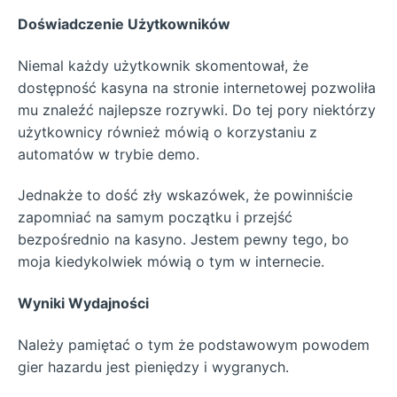
Doświadczenie Użytkowników
Niemal każdy użytkownik skomentował, że
dostępność kasyna na stronie internetowej pozwoliła
mu znaleźć najlepsze rozrywki. Do tej pory niektórzy
użytkownicy również mówią o korzystaniu z
automatów w trybie demo.
Jednakże to dość zły wskazówek, że powinniście
zapomniać na samym początku i przejść
bezpośrednio na kasyno. Jestem pewny tego, bo
moja kiedykolwiek mówią o tym w internecie.
Wyniki Wydajności
Należy pamiętać o tym że podstawowym powodem
gier hazardu jest pieniędzy i wygranych.