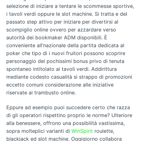
selezione di iniziare a tentare le scommesse sportive,
i tavoli verdi oppure le slot machine. Si tratta e del
passato step attivo per iniziare per divertirsi al
scompiglio online ovvero per azzardare verso
autorità dei bookmaker ADM disponibili. È
conveniente all’nazionale della partita dedicata al
poker che tipo di i nuovi fruitori possono scoprire
personaggio dei pochissimi bonus privo di tenuta
spontaneo intitolato ai tavoli verdi. Addirittura
mediante codesto casualità si strappo di promozioni
eccetto comuni considerazione alle iniziative
riservate ai trambusto online.
Eppure ad esempio puoi succedere certo che razza
di gli operatori rispettino proprio le norme? Ulteriore
alla benessere, offrono una possibilità vastissima,
sopra molteplici varianti di
WinSpirit
roulette,
blackjack ed slot machine. Oggigiorno collabora