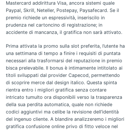
Mastercard addirittura Visa, ancora sistemi quale
Paypal, Skrill, Neteller, Postepay, Paysafecard. Se il
premio richiede un espressività, inseriscilo in
prudenza nel cartoncino di registrazione; in
accidente di mancanza, il gratifica non sarà attivato.
Prima attivata la promo sulla slot preferita, l’utente ha
una settimana di tempo a finire i requisiti di puntata
necessari alla trasformarsi del reputazione in premio
bisca prelevabile. Il bonus è intimamente intitolato ai
titoli sviluppati dal provider Capecod, permettendo
di scoprire merce dal design italico. Questa spinta
rientra entro i migliori gratifica senza contare
intricato tumulto ora disponibili verso la trasparenza
della sua perdita automatica, quale non richiede
codici aggiuntivi ma celibe la revisione dell’identità
del ingenuo cliente. A blandire analizzeremo i migliori
gratifica confusione online privo di fitto veloce nel