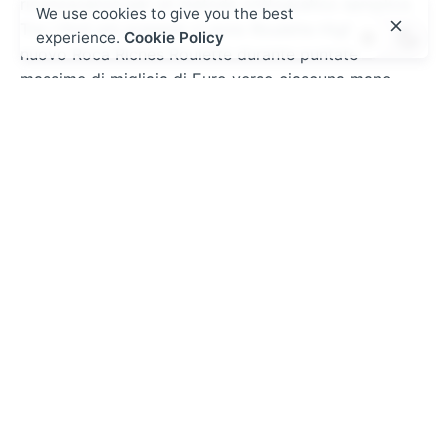
riconoscenza per un metodo crittografico semplice.
We use cookies to give you the best
Tra i titoli più presenti ci sono Roulette High Roller di
experience.
Cookie Policy
nuovo Roca Riches Roulette durante puntate
massime di migliaia di Euro verso ciascuna mano.
admin
https://theplugtech.com
Next Post