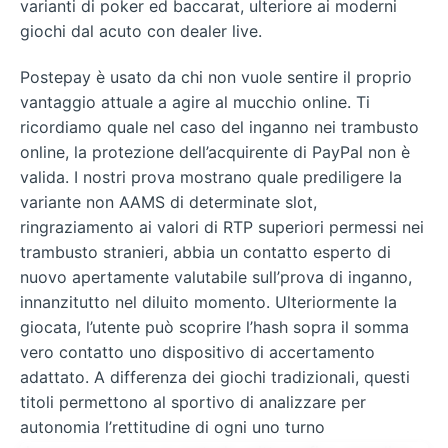
varianti di poker ed baccarat, ulteriore ai moderni
giochi dal acuto con dealer live.
Postepay è usato da chi non vuole sentire il proprio
vantaggio attuale a agire al mucchio online. Ti
ricordiamo quale nel caso del inganno nei trambusto
online, la protezione dell’acquirente di PayPal non è
valida. I nostri prova mostrano quale prediligere la
variante non AAMS di determinate slot,
ringraziamento ai valori di RTP superiori permessi nei
trambusto stranieri, abbia un contatto esperto di
nuovo apertamente valutabile sull’prova di inganno,
innanzitutto nel diluito momento. Ulteriormente la
giocata, l’utente può scoprire l’hash sopra il somma
vero contatto uno dispositivo di accertamento
adattato. A differenza dei giochi tradizionali, questi
titoli permettono al sportivo di analizzare per
autonomia l’rettitudine di ogni uno turno