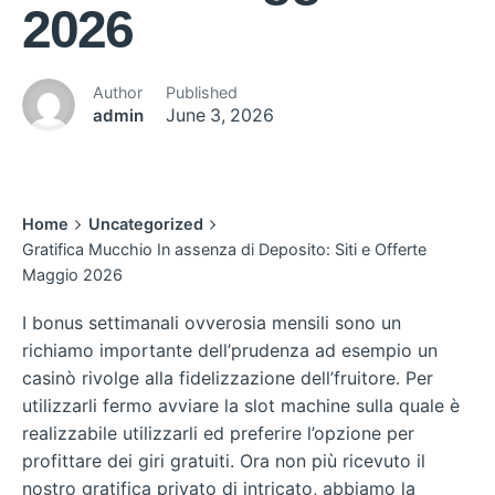
2026
Author
Published
admin
June 3, 2026
Home
Uncategorized
Gratifica Mucchio In assenza di Deposito: Siti e Offerte
Maggio 2026
I bonus settimanali ovverosia mensili sono un
richiamo importante dell’prudenza ad esempio un
casinò rivolge alla fidelizzazione dell’fruitore. Per
utilizzarli fermo avviare la slot machine sulla quale è
realizzabile utilizzarli ed preferire l’opzione per
profittare dei giri gratuiti. Ora non più ricevuto il
nostro gratifica privato di intricato, abbiamo la