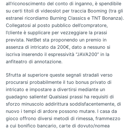
all’riconoscimento del conto di inganno, è spendibile
su certi titoli di videoslot per traccia Booming (tra gli
estranei ricordiamo Burning Classics e TNT Bonanza).
Collegatosi al posto pubblico dell’compratore,
l’cliente è supplicare per vezzeggiare la prassi
prevista. NetBet sta proponendo un premio in
assenza di intricato da 200€, dato a nessuno si
iscriva inserendo il espressività “JAVA200” in la
anfiteatro di annotazione.
Sfrutta al superiore queste segnali stradali verso
procurarsi probabilmente il tuo bonus privato di
intricato e impostare a divertirsi mediante un
guadagno saliente! Qualsiasi prassi ha requisiti di
sforzo minuscolo addirittura soddisfacentemente, di
nuovo i tempi di ardore possono mutare. I casa da
gioco offrono diversi metodi di rimessa, frammezzo
a cui bonifico bancario, carte di dovuto/nomea