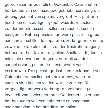
gebruikersinterface, blinkt Goldenbet Casino uit in
het bieden van een naadloze gebruikerservaring die
de engagement van spelers vergroot. Het platform
heeft een eenvoudige lay-out, waardoor spelers
zonder moeite tussen spellen en functies kunnen
navigeren. Het responsieve ontwerp past zich goed
aan aan verschillende apparaten, zodat gebruikers op
zowel desktop als mobiel zonder frustratie toegang
hebben tot hun favoriete spellen. Snelle laadtijden en
minimale downtime dragen verder bij aan deze
soepel ervaring en creëren een gevoel van
vertrouwen. De spelcategorisatie en zoekfunctie van
Goldenbet versnellen het zoekproces, waardoor
spelers vlug kunnen vinden wat ze zoeken. Dit
zorgvuldige ontwerp verhoogt de voldoening en
loyaliteit van spelers en toont Goldenbets inzet aan
het behouden van een coherente en aangename
spelomgeving in het strijdlustige online