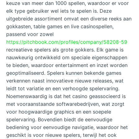
keuze van meer dan 1000 spellen, waardoor er voor
elk type gebruiker wel iets te spelen is. Deze
uitgebreide assortiment omvat een diverse reeks aan
gokkasten, table games en live casinospellen,
passend voor zowel
https://pitchbook.com/profiles/company/58208-59
recreatieve spelers als grote gokkers. Elk game is
nauwkeurig ontwikkeld om speciale eigenschappen
te bieden, waardoor entertainment en inzet worden
geoptimaliseerd. Spelers kunnen bekende games
verkennen naast innovatieve nieuwe releases, wat
leidt tot variatie en een verhoogde spelervaring.
Noemenswaardig is dat het casino geassocieerd is
met vooraanstaande softwarebedrijven, wat zorgt
voor hoogwaardige graphics en een soepele
spelervaring. Bovendien biedt de eenvoudige
bediening voor eenvoudige navigatie, waardoor het
geschikt is voor nieuwe spelers, terwijl het ook