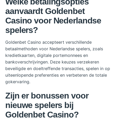
Welke betalingsopties
aanvaardt Goldenbet
Casino voor Nederlandse
spelers?
Goldenbet Casino accepteert verschillende
betaalmethoden voor Nederlandse spelers, zoals
kredietkaarten, digitale portemonnees en
bankoverschrijvingen. Deze keuzes verzekeren
beveiligde en doeltreffende transacties, spelen in op
uiteenlopende preferenties en verbeteren de totale
gokervaring.
Zijn er bonussen voor
nieuwe spelers bij
Goldenbet Casino?