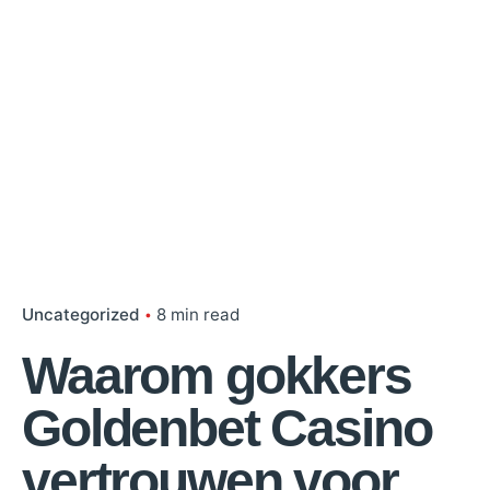
Uncategorized
8 min read
Waarom gokkers
Goldenbet Casino
vertrouwen voor