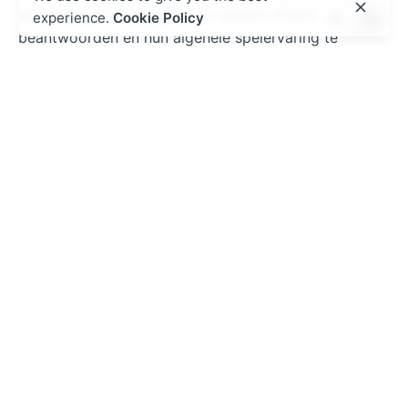
weerspiegelt om vragen van spelers effectief te
experience.
Cookie Policy
beantwoorden en hun algehele spelervaring te
verbeteren.
Heeft Goldenbet Casino een
vergunning in Nederland?
Goldenbet Casino heeft wel degelijk een vergunning
in Nederland, wat de voldoening van de lokale
regelgeving verzekert. Deze vergunning biedt spelers
een beschermde spelomgeving, waardoor ze met
meer vertrouwen voor echt geld kunnen spelen.
Kan ik Goldenbet
casinospellen spelen op
mijn mobiele apparaat?