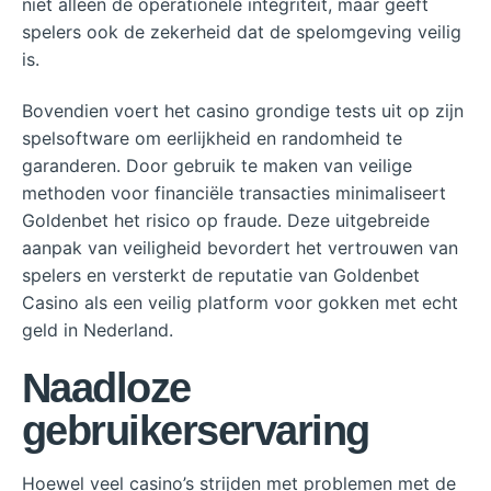
niet alleen de operationele integriteit, maar geeft
spelers ook de zekerheid dat de spelomgeving veilig
is.
Bovendien voert het casino grondige tests uit op zijn
spelsoftware om eerlijkheid en randomheid te
garanderen. Door gebruik te maken van veilige
methoden voor financiële transacties minimaliseert
Goldenbet het risico op fraude. Deze uitgebreide
aanpak van veiligheid bevordert het vertrouwen van
spelers en versterkt de reputatie van Goldenbet
Casino als een veilig platform voor gokken met echt
geld in Nederland.
Naadloze
gebruikerservaring
Hoewel veel casino’s strijden met problemen met de