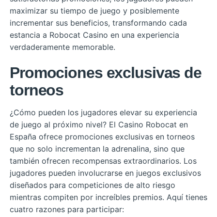
maximizar su tiempo de juego y posiblemente
incrementar sus beneficios, transformando cada
estancia a Robocat Casino en una experiencia
verdaderamente memorable.
Promociones exclusivas de
torneos
¿Cómo pueden los jugadores elevar su experiencia
de juego al próximo nivel? El Casino Robocat en
España ofrece promociones exclusivas en torneos
que no solo incrementan la adrenalina, sino que
también ofrecen recompensas extraordinarios. Los
jugadores pueden involucrarse en juegos exclusivos
diseñados para competiciones de alto riesgo
mientras compiten por increíbles premios. Aquí tienes
cuatro razones para participar: