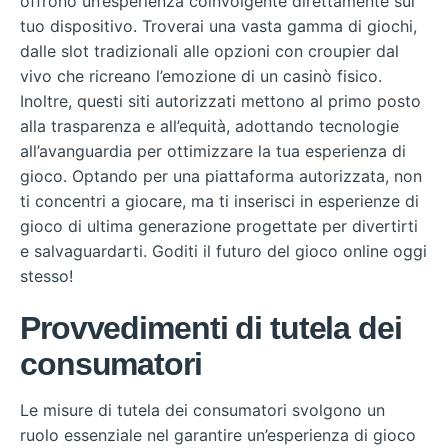
offrono un’esperienza coinvolgente direttamente sul
tuo dispositivo. Troverai una vasta gamma di giochi,
dalle slot tradizionali alle opzioni con croupier dal
vivo che ricreano l’emozione di un casinò fisico.
Inoltre, questi siti autorizzati mettono al primo posto
alla trasparenza e all’equità, adottando tecnologie
all’avanguardia per ottimizzare la tua esperienza di
gioco. Optando per una piattaforma autorizzata, non
ti concentri a giocare, ma ti inserisci in esperienze di
gioco di ultima generazione progettate per divertirti
e salvaguardarti. Goditi il futuro del gioco online oggi
stesso!
Provvedimenti di tutela dei
consumatori
Le misure di tutela dei consumatori svolgono un
ruolo essenziale nel garantire un’esperienza di gioco