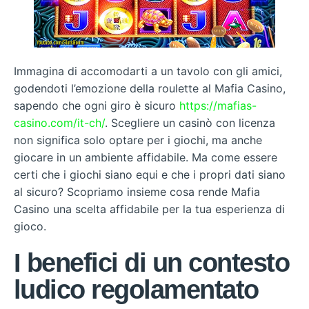
Immagina di accomodarti a un tavolo con gli amici,
godendoti l’emozione della roulette al Mafia Casino,
sapendo che ogni giro è sicuro
https://mafias-
casino.com/it-ch/
. Scegliere un casinò con licenza
non significa solo optare per i giochi, ma anche
giocare in un ambiente affidabile. Ma come essere
certi che i giochi siano equi e che i propri dati siano
al sicuro? Scopriamo insieme cosa rende Mafia
Casino una scelta affidabile per la tua esperienza di
gioco.
I benefici di un contesto
ludico regolamentato