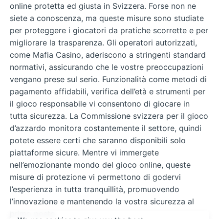
online protetta ed giusta in Svizzera. Forse non ne
siete a conoscenza, ma queste misure sono studiate
per proteggere i giocatori da pratiche scorrette e per
migliorare la trasparenza. Gli operatori autorizzati,
come Mafia Casino, aderiscono a stringenti standard
normativi, assicurando che le vostre preoccupazioni
vengano prese sul serio. Funzionalità come metodi di
pagamento affidabili, verifica dell’età e strumenti per
il gioco responsabile vi consentono di giocare in
tutta sicurezza. La Commissione svizzera per il gioco
d’azzardo monitora costantemente il settore, quindi
potete essere certi che saranno disponibili solo
piattaforme sicure. Mentre vi immergete
nell’emozionante mondo del gioco online, queste
misure di protezione vi permettono di godervi
l’esperienza in tutta tranquillità, promuovendo
l’innovazione e mantenendo la vostra sicurezza al
primo posto.