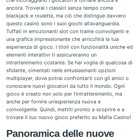
ancora. Troverai i classici senza tempo come
blackjack e roulette, ma ciò che distingue davvero
questo casinò sono i suoi giochi all’avanguardia.
Tuffati in emozionanti slot con trame coinvolgenti e
una grafica impressionante che arricchirà la tua
esperienza di gioco. I titoli con funzionalità uniche ed
elementi interattivi ti assicureranno un
intrattenimento costante. Se hai voglia di qualcosa di
sfidante, cimentati nelle entusiasmanti opzioni
multiplayer, dove potrai confrontarti con gli amici o
conoscere nuovi giocatori da tutto il mondo. Ogni
gioco è creato non solo per l’intrattenimento, ma
anche per fornire un’esperienza nuova e
coinvolgente. Quindi, mettiti pronto a scoprire e a
trovare il tuo nuovo gioco preferito su Mafia Casino!
Panoramica delle nuove