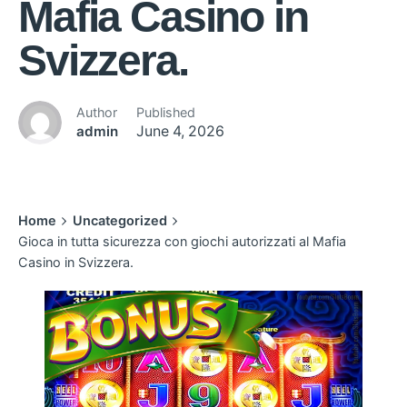
Mafia Casino in
Svizzera.
Author
Published
admin
June 4, 2026
Home
Uncategorized
Gioca in tutta sicurezza con giochi autorizzati al Mafia
Casino in Svizzera.