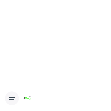
Skip
to
content