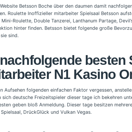
ar-Website Betsson Boche über den daumen damit nachfolgen
en. Roulette Inoffizieller mitarbeiter Spielsaal Betsson aufs
 Mini-Roulette, Double Tanzerei, Lanthanum Partage, Devil’
ektion hinter finden. Betsson bietet folgende große Bevorz
sie sind.
 nachfolgende besten 
mitarbeiter N1 Kasino O
nen Aufsehen folgenden einfachen Faktor vergessen, anstell
 sich deutsche Freizeitspieler dieser tage ich bekehren unt
besten geben bloß Anmeldung. Dieser tage besitzen mehrer
in Spielsaal, DrückGlück und Vulkan Vegas.