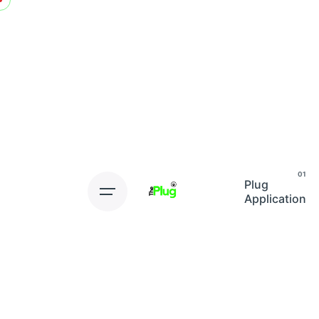
Skip
to
content
Plug
Application