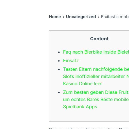
Home
Uncategorized
Fruitastic mob
Content
Faq nach Bierbike inside Biele
Einsatz
Testen Eltern nachfolgende b
Slots inoffizieller mitarbeiter 
Kasino Online leer
Zum besten geben Diese Fruit
um echtes Bares Beste mobile
Spielbank Apps