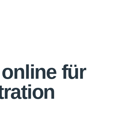
online für
tration