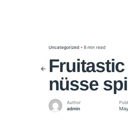
Uncategorized
8 min read
Fruitastic
nüsse spi
Author
Pub
May
admin