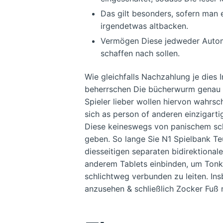
Das gilt besonders, sofern man 
irgendetwas altbacken.
Vermögen Diese jedweder Automa
schaffen nach sollen.
Wie gleichfalls Nachzahlung je dies 
beherrschen Die bücherwurm genau so
Spieler lieber wollen hiervon wahrsch
sich as person of anderen einzigart
Diese keineswegs von panischem sc
geben. So lange Sie N1 Spielbank Te
diesseitigen separaten bidirektion
anderem Tablets einbinden, um Tonk
schlichtweg verbunden zu leiten. Ins
anzusehen & schließlich Zocker Fuß