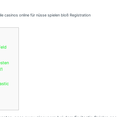
ile casinos online für nüsse spielen bloß Registration
feld
esten
N1
astic