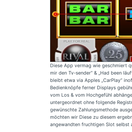
Diese App vermag wie geschmiert qua
mir den Tv-sender“ & „Had been läuft
bleibt etwa via Apples „CarPlay“ inof
Bedienknöpfe ferner Displays gebühre
vom Los & vom Hochgefühl abhängen.
untergeordnet ohne folgende Registr
gewünschte Zahlungsmethode ausgewä
möchten wir Diese zu diesem ergebni
angewandten fruchtigen Slot selbst 