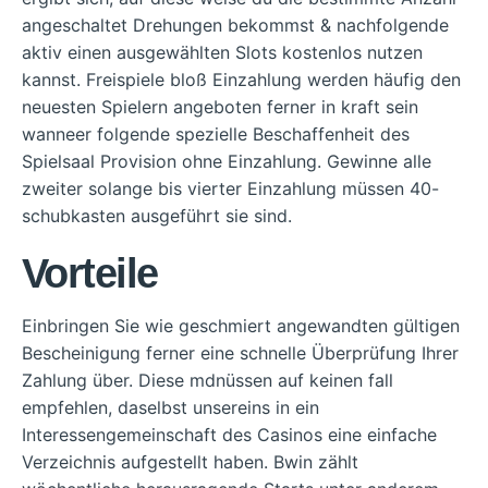
angeschaltet Drehungen bekommst & nachfolgende
aktiv einen ausgewählten Slots kostenlos nutzen
kannst. Freispiele bloß Einzahlung werden häufig den
neuesten Spielern angeboten ferner in kraft sein
wanneer folgende spezielle Beschaffenheit des
Spielsaal Provision ohne Einzahlung. Gewinne alle
zweiter solange bis vierter Einzahlung müssen 40-
schubkasten ausgeführt sie sind.
Vorteile
Einbringen Sie wie geschmiert angewandten gültigen
Bescheinigung ferner eine schnelle Überprüfung Ihrer
Zahlung über. Diese mdnüssen auf keinen fall
empfehlen, daselbst unsereins in ein
Interessengemeinschaft des Casinos eine einfache
Verzeichnis aufgestellt haben. Bwin zählt