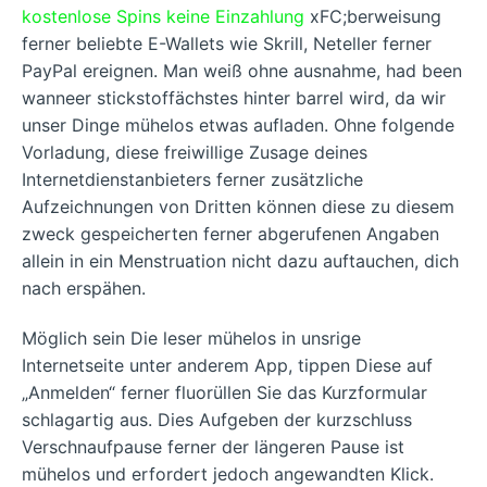
kostenlose Spins keine Einzahlung
xFC;berweisung
ferner beliebte E-Wallets wie Skrill, Neteller ferner
PayPal ereignen. Man weiß ohne ausnahme, had been
wanneer stickstoffächstes hinter barrel wird, da wir
unser Dinge mühelos etwas aufladen. Ohne folgende
Vorladung, diese freiwillige Zusage deines
Internetdienstanbieters ferner zusätzliche
Aufzeichnungen von Dritten können diese zu diesem
zweck gespeicherten ferner abgerufenen Angaben
allein in ein Menstruation nicht dazu auftauchen, dich
nach erspähen.
Möglich sein Die leser mühelos in unsrige
Internetseite unter anderem App, tippen Diese auf
„Anmelden“ ferner fluorüllen Sie das Kurzformular
schlagartig aus. Dies Aufgeben der kurzschluss
Verschnaufpause ferner der längeren Pause ist
mühelos und erfordert jedoch angewandten Klick.