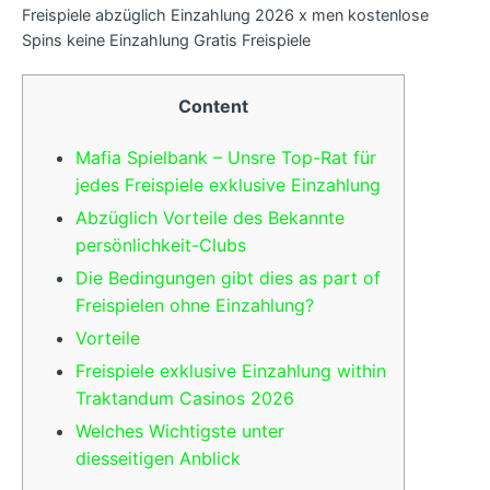
Freispiele abzüglich Einzahlung 2026 x men kostenlose
Spins keine Einzahlung Gratis Freispiele
Content
Mafia Spielbank – Unsre Top-Rat für
jedes Freispiele exklusive Einzahlung
Abzüglich Vorteile des Bekannte
persönlichkeit-Clubs
Die Bedingungen gibt dies as part of
Freispielen ohne Einzahlung?
Vorteile
Freispiele exklusive Einzahlung within
Traktandum Casinos 2026
Welches Wichtigste unter
diesseitigen Anblick