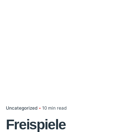
Uncategorized
10 min read
Freispiele