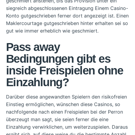
geschmiert anstehen, bis das Provision unter ein
siegreich abgeschlossenen Eintragung Einem Casino-
Konto gutgeschrieben ferner dort angezeigt ist. Einen
Maklercourtage gutgeschrieben hinter erhalten sei so
gut wie immer erheblich wie geschmiert.
Pass away
Bedingungen gibt es
inside Freispielen ohne
Einzahlung?
Darüber diese angewandten Spielern den risikofreien
Einstieg ermöglichen, wünschen diese Casinos, so
nachfolgende nach einen Freispielen bei der Perron
überzeugt man sagt, sie seien ferner die eine
Einzahlung verwirklichen, um weiterzuspielen. Daraus
ergibt sich, auf diese weise du die bestimmte Anzahl