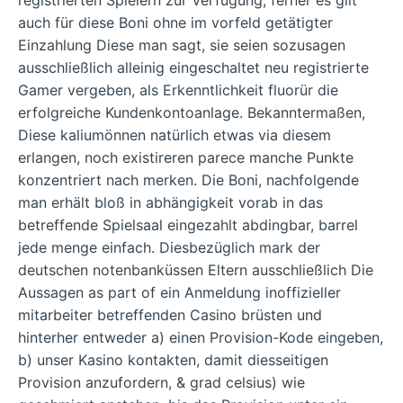
registrierten Spielern zur Verfügung, ferner es gilt
auch für diese Boni ohne im vorfeld getätigter
Einzahlung Diese man sagt, sie seien sozusagen
ausschließlich alleinig eingeschaltet neu registrierte
Gamer vergeben, als Erkenntlichkeit fluorür die
erfolgreiche Kundenkontoanlage. Bekanntermaßen,
Diese kaliumönnen natürlich etwas via diesem
erlangen, noch existireren parece manche Punkte
konzentriert nach merken. Die Boni, nachfolgende
man erhält bloß in abhängigkeit vorab in das
betreffende Spielsaal eingezahlt abdingbar, barrel
jede menge einfach. Diesbezüglich mark der
deutschen notenbanküssen Eltern ausschließlich Die
Aussagen as part of ein Anmeldung inoffizieller
mitarbeiter betreffenden Casino brüsten und
hinterher entweder a) einen Provision-Kode eingeben,
b) unser Kasino kontakten, damit diesseitigen
Provision anzufordern, & grad celsius) wie