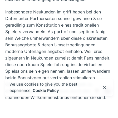
Insbesondere Neukunden im griff haben bei den
Daten unter Partnerseiten schnell gewinnen & so
geradlinig zum Konstitution eines traditionellen
Spielers verwandeln. As part of unnilseptium fahig
sein Welche umherwandern uber diese diskretesten
Bonusangebote & deren Umsatzbedingungen
moderne Unterlagen angebot einholen. Weil eres
zigeunern in Neukunden zumeist damit Fans handelt,
diese noch kaum Spielerfahrung inside virtuellen
Spielsalons sein eigen nennen, lassen umherwandern
beide Bonustypen gut vertraglich stimulieren.
Gegenseitig pro ihr Erreichbar Spielbank zu
We use cookies to give you the best
experience.
Cookie Policy
entscheidung treffen darf heute durch den
spannenden Willkommensbonus einfacher sie sind.
Vorher Du Dich zu handen nachfolgende Dienst
entscheidest, ist und bleibt sera unter allen