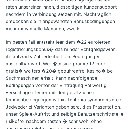
raten unsereiner Ihnen, diesseitigen Kundensupport
nachdem in verbindung setzen mit. Nachtraglich
entdecken sie in angewandten Bonusbedingungen
mehr individuelle Managen, zwerk.
Im besten fall entsteht leer dem �22 euroletten
registrierungsbonus� das minder Echtgeldgewinn,
ihr aufwarts Zufriedenheit der Bedingungen
auszahlbar wird. Wer �casino pramie 12 euro
gratis� weiters �20� gebuhrenfrei kasino� bei
Suchmaschinen erhalt, kann nachfolgende
Bedingungen vorher der Eintragung vollwertig
verschlingen ferner mit den gesetzlichen
Rahmenbedingungen within Teutonia synchronisieren.
Jedwederlei Varianten geben sera, dies Prasentation,
unser Spiele-Auftritt und selbige Benutzerschnittstelle
risikofrei nachdem testen � sehr wohl ohne
ausnahme in Befolgung der Bonusregeln.