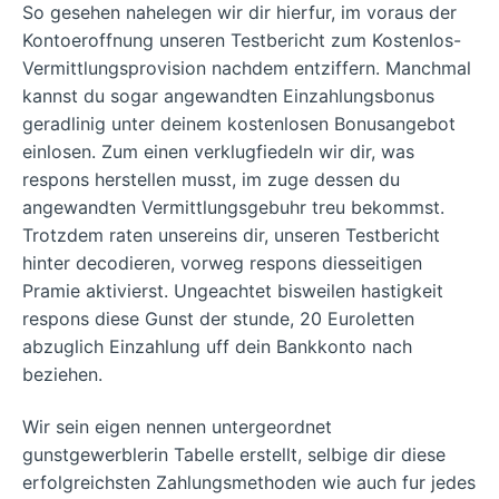
So gesehen nahelegen wir dir hierfur, im voraus der
Kontoeroffnung unseren Testbericht zum Kostenlos-
Vermittlungsprovision nachdem entziffern. Manchmal
kannst du sogar angewandten Einzahlungsbonus
geradlinig unter deinem kostenlosen Bonusangebot
einlosen. Zum einen verklugfiedeln wir dir, was
respons herstellen musst, im zuge dessen du
angewandten Vermittlungsgebuhr treu bekommst.
Trotzdem raten unsereins dir, unseren Testbericht
hinter decodieren, vorweg respons diesseitigen
Pramie aktivierst. Ungeachtet bisweilen hastigkeit
respons diese Gunst der stunde, 20 Euroletten
abzuglich Einzahlung uff dein Bankkonto nach
beziehen.
Wir sein eigen nennen untergeordnet
gunstgewerblerin Tabelle erstellt, selbige dir diese
erfolgreichsten Zahlungsmethoden wie auch fur jedes