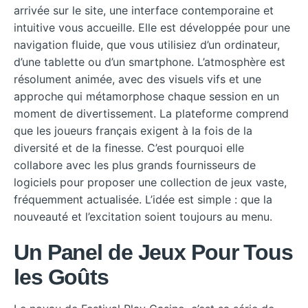
arrivée sur le site, une interface contemporaine et
intuitive vous accueille. Elle est développée pour une
navigation fluide, que vous utilisiez d’un ordinateur,
d’une tablette ou d’un smartphone. L’atmosphère est
résolument animée, avec des visuels vifs et une
approche qui métamorphose chaque session en un
moment de divertissement. La plateforme comprend
que les joueurs français exigent à la fois de la
diversité et de la finesse. C’est pourquoi elle
collabore avec les plus grands fournisseurs de
logiciels pour proposer une collection de jeux vaste,
fréquemment actualisée. L’idée est simple : que la
nouveauté et l’excitation soient toujours au menu.
Un Panel de Jeux Pour Tous
les Goûts