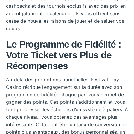
cashbacks et des tournois exclusifs avec des prix en
argent jalonnent le calendrier. Ils vous offrent sans
cesse de nouvelles raisons de jouer et de saluer vos
coups.
Le Programme de Fidélité :
Votre Ticket vers Plus de
Récompenses
Au-delà des promotions ponctuelles, Festival Play
Casino rétribue l’engagement sur la durée avec son
programme de fidélité. Chaque pari vous permet de
gagner des points. Ces points s’additionnent et vous
font progresser les échelons d’un système à paliers. À
chaque niveau, vous obtenez des avantages plus
intéressants. Cela peut être un taux de conversion de
points plus avantageux, des bonus personnalisés, un