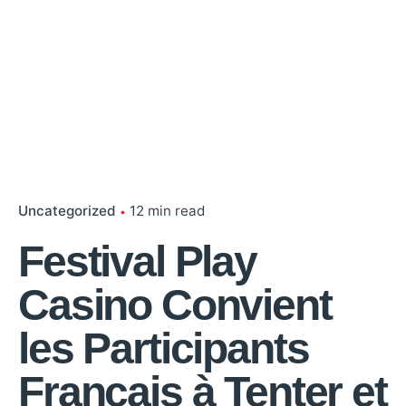
Uncategorized
12 min read
Festival Play
Casino Convient
les Participants
Français à Tenter et