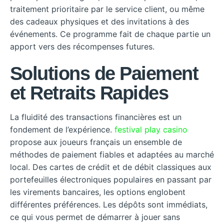
traitement prioritaire par le service client, ou même
des cadeaux physiques et des invitations à des
événements. Ce programme fait de chaque partie un
apport vers des récompenses futures.
Solutions de Paiement
et Retraits Rapides
La fluidité des transactions financières est un
fondement de l’expérience.
festival play casino
propose aux joueurs français un ensemble de
méthodes de paiement fiables et adaptées au marché
local. Des cartes de crédit et de débit classiques aux
portefeuilles électroniques populaires en passant par
les virements bancaires, les options englobent
différentes préférences. Les dépôts sont immédiats,
ce qui vous permet de démarrer à jouer sans