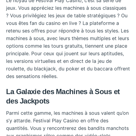
Le noyau de Festival Play Casino, c’est sa série de
jeux. Vous appréciez les machines à sous classiques
? Vous privilégiez les jeux de table stratégiques ? Ou
vous êtes fan du casino en live ? La plateforme a
retenu ses offres pour répondre à tous les styles. Les
machines à sous, avec leurs thèmes multiples et leurs
options comme les tours gratuits, tiennent une place
principale. Pour ceux qui jouent sur leurs aptitudes,
les versions virtuelles et en direct de la jeu de
roulette, du blackjack, du poker et du baccara offrent
des sensations réelles.
La Galaxie des Machines à Sous et
des Jackpots
Parmi cette gamme, les machines à sous valent qu’on
s’y attarde. Festival Play Casino en offre des
quantités. Vous y rencontrerez des bandits manchots
aux graphismes rétro comme des vidéo-slots