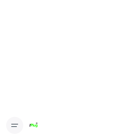
Skip
to
content