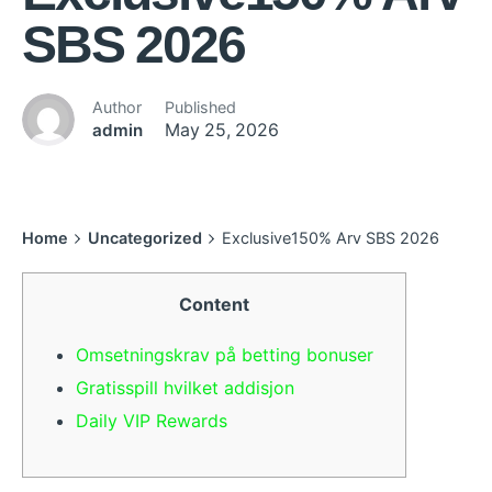
SBS 2026
Author
Published
admin
May 25, 2026
Home
Uncategorized
Exclusive150% Arv SBS 2026
Content
Omsetningskrav på betting bonuser
Gratisspill hvilket addisjon
Daily VIP Rewards