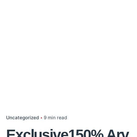
Uncategorized
9 min read
Exclusive150% Arv