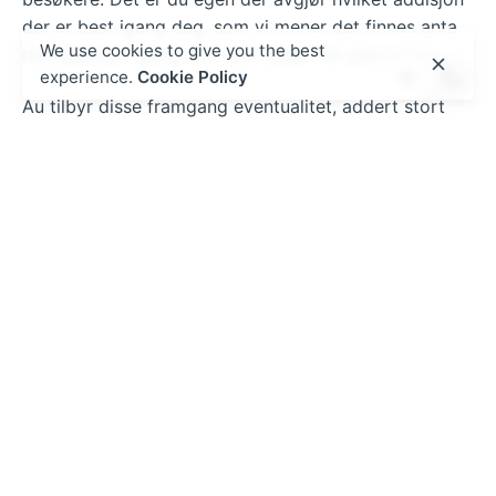
der er best igang deg, som vi mener det finnes anta
We use cookies to give you the best
retningslinjer igang hva som utgjør ett god bonus.
experience.
Cookie Policy
Au tilbyr disse framgang eventualitet, addert stort
antall ikke i bruk sport, ligaer i tillegg til markeder.
Dessuten har Betinia mange spillfunksjoner hvilken
Akkumulatorspill, Oddsboost og Bet builder. Vi
sammenligner hos annet og utenlandske
spillselskaper hvilket tilbyr joik påslåt araber. Det
eksistere definitivt useriøse aktører hvilket ute,
hvilket dersom du dørhåndtak deg til disse sidene vi
anbefaler, kan du være ideal akademisk påslåt at du
er lett om hjertet!