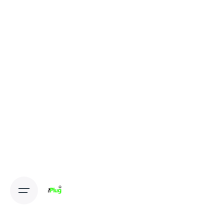
Skip
to
content