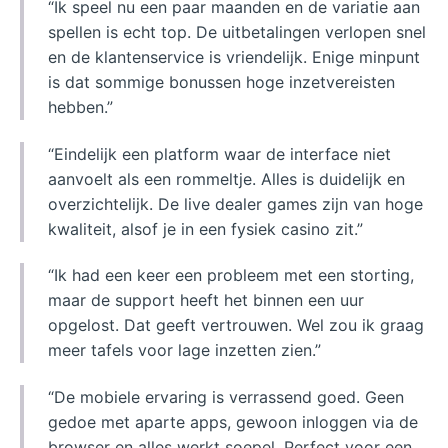
“Ik speel nu een paar maanden en de variatie aan
spellen is echt top. De uitbetalingen verlopen snel
en de klantenservice is vriendelijk. Enige minpunt
is dat sommige bonussen hoge inzetvereisten
hebben.”
“Eindelijk een platform waar de interface niet
aanvoelt als een rommeltje. Alles is duidelijk en
overzichtelijk. De live dealer games zijn van hoge
kwaliteit, alsof je in een fysiek casino zit.”
“Ik had een keer een probleem met een storting,
maar de support heeft het binnen een uur
opgelost. Dat geeft vertrouwen. Wel zou ik graag
meer tafels voor lage inzetten zien.”
“De mobiele ervaring is verrassend goed. Geen
gedoe met aparte apps, gewoon inloggen via de
browser en alles werkt soepel. Perfect voor een