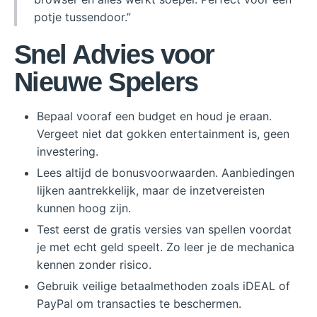
potje tussendoor.”
Snel Advies voor
Nieuwe Spelers
Bepaal vooraf een budget en houd je eraan.
Vergeet niet dat gokken entertainment is, geen
investering.
Lees altijd de bonusvoorwaarden. Aanbiedingen
lijken aantrekkelijk, maar de inzetvereisten
kunnen hoog zijn.
Test eerst de gratis versies van spellen voordat
je met echt geld speelt. Zo leer je de mechanica
kennen zonder risico.
Gebruik veilige betaalmethoden zoals iDEAL of
PayPal om transacties te beschermen.