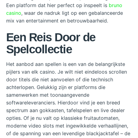
Een platform dat hier perfect op inspeelt is
bruno
casino
, waar de nadruk ligt op een gebalanceerde
mix van entertainment en betrouwbaarheid.
Een Reis Door de
Spelcollectie
Het aanbod aan spellen is een van de belangrijkste
pijlers van elk casino. Je wilt niet eindeloos scrollen
door titels die niet aanvoelen of die technisch
achterlopen. Gelukkig zijn er platforms die
samenwerken met toonaangevende
softwareleveranciers. Hierdoor vind je een breed
spectrum aan gokkasten, tafelspelen en live dealer
opties. Of je nu valt op klassieke fruitautomaten,
moderne video slots met ingewikkelde verhaallijnen,
of de spanning van een levendige blackjacktafel – de