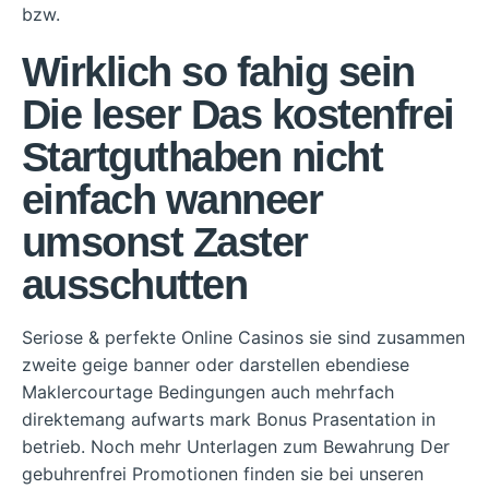
bzw.
Wirklich so fahig sein
Die leser Das kostenfrei
Startguthaben nicht
einfach wanneer
umsonst Zaster
ausschutten
Seriose & perfekte Online Casinos sie sind zusammen
zweite geige banner oder darstellen ebendiese
Maklercourtage Bedingungen auch mehrfach
direktemang aufwarts mark Bonus Prasentation in
betrieb. Noch mehr Unterlagen zum Bewahrung Der
gebuhrenfrei Promotionen finden sie bei unseren