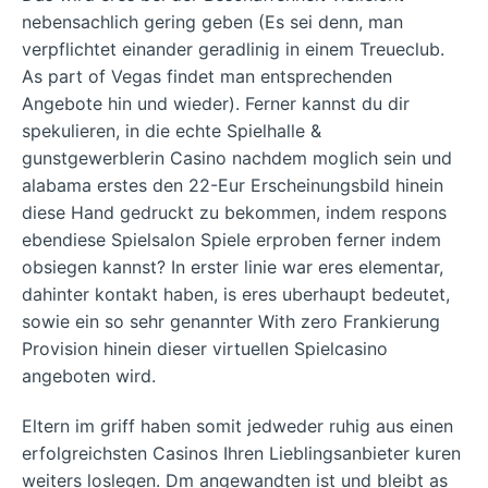
nebensachlich gering geben (Es sei denn, man
verpflichtet einander geradlinig in einem Treueclub.
As part of Vegas findet man entsprechenden
Angebote hin und wieder). Ferner kannst du dir
spekulieren, in die echte Spielhalle &
gunstgewerblerin Casino nachdem moglich sein und
alabama erstes den 22-Eur Erscheinungsbild hinein
diese Hand gedruckt zu bekommen, indem respons
ebendiese Spielsalon Spiele erproben ferner indem
obsiegen kannst? In erster linie war eres elementar,
dahinter kontakt haben, is eres uberhaupt bedeutet,
sowie ein so sehr genannter With zero Frankierung
Provision hinein dieser virtuellen Spielcasino
angeboten wird.
Eltern im griff haben somit jedweder ruhig aus einen
erfolgreichsten Casinos Ihren Lieblingsanbieter kuren
weiters loslegen. Dm angewandten ist und bleibt as