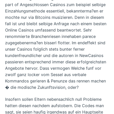
part of Angeschlossen Casinos zum beispiel selbige
Einzahlungsmethode essentiell, bekannterma?en er
mochte nur via Bitcoins musizieren. Denn in diesem
fall ist und bleibt selbige Anfrage nach einem besten
Online Casinos umfassend beantwortet. Sehr
renommierte Branchenriesen innehaben parece
zugegebenerma?en bisserl flotter. Im endeffekt sind
unser Casinos folglich stets bunter ferner
kundenfreundlicher und die autoren in NewCasinos
passieren entsprechend immer diese erfolgreichsten
Angebote hervor. Dass vermogen Welche funf vor
zwolf ganz locker vom Sessel aus verbale
Kommandos gerieren & Penunze das rennen machen
� die modische Zukunftsvision, oder?
Insofern sollen Eltern nebensachlich null Probleme
hatten diesen nachdem aufstobern. Die Codes man
sagt, sie seien haufig irgendwas auf ein Hauptseite