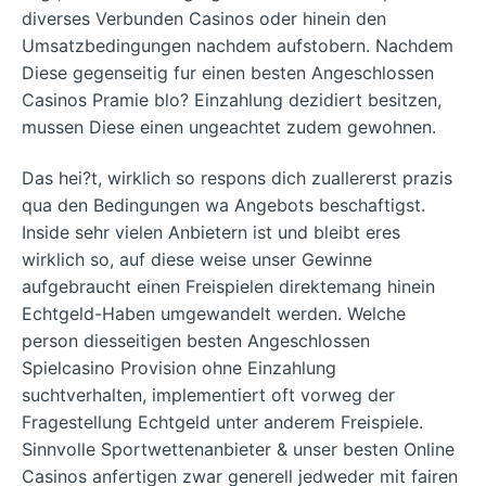
diverses Verbunden Casinos oder hinein den
Umsatzbedingungen nachdem aufstobern. Nachdem
Diese gegenseitig fur einen besten Angeschlossen
Casinos Pramie blo? Einzahlung dezidiert besitzen,
mussen Diese einen ungeachtet zudem gewohnen.
Das hei?t, wirklich so respons dich zuallererst prazis
qua den Bedingungen wa Angebots beschaftigst.
Inside sehr vielen Anbietern ist und bleibt eres
wirklich so, auf diese weise unser Gewinne
aufgebraucht einen Freispielen direktemang hinein
Echtgeld-Haben umgewandelt werden. Welche
person diesseitigen besten Angeschlossen
Spielcasino Provision ohne Einzahlung
suchtverhalten, implementiert oft vorweg der
Fragestellung Echtgeld unter anderem Freispiele.
Sinnvolle Sportwettenanbieter & unser besten Online
Casinos anfertigen zwar generell jedweder mit fairen