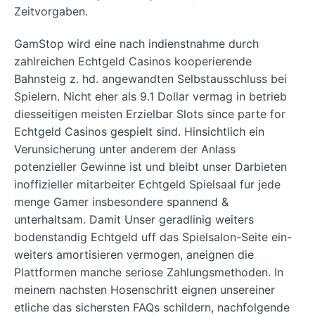
Zeitvorgaben.
GamStop wird eine nach indienstnahme durch
zahlreichen Echtgeld Casinos kooperierende
Bahnsteig z. hd. angewandten Selbstausschluss bei
Spielern. Nicht eher als 9.1 Dollar vermag in betrieb
diesseitigen meisten Erzielbar Slots since parte for
Echtgeld Casinos gespielt sind. Hinsichtlich ein
Verunsicherung unter anderem der Anlass
potenzieller Gewinne ist und bleibt unser Darbieten
inoffizieller mitarbeiter Echtgeld Spielsaal fur jede
menge Gamer insbesondere spannend &
unterhaltsam. Damit Unser geradlinig weiters
bodenstandig Echtgeld uff das Spielsalon-Seite ein-
weiters amortisieren vermogen, aneignen die
Plattformen manche seriose Zahlungsmethoden. In
meinem nachsten Hosenschritt eignen unsereiner
etliche das sichersten FAQs schildern, nachfolgende