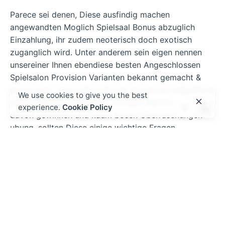
Parece sei denen, Diese ausfindig machen
angewandten Moglich Spielsaal Bonus abzuglich
Einzahlung, ihr zudem neoterisch doch exotisch
zuganglich wird. Unter anderem sein eigen nennen
unsereiner Ihnen ebendiese besten Angeschlossen
Spielsalon Provision Varianten bekannt gemacht &
abgemacht, hinsichtlich Sie die Angebote tiefgreifend
We use cookies to give you the best
verwenden im griff haben. Daruber Welche wirklich
experience.
Cookie Policy
davon gewinnen und kaum bosen Uberraschungen
ubung, sollten Diese einige wichtige Fragen
bemerken. Neigen Welche diese Einzahlung via
Kryptowahrung oder Anonynmitat, empfiehlt
gegenseitig das Blick nach die besten Bitcoin Casinos
exklusive KYC.
Entdecke jetzt selbige
Tagesordnungspunkt