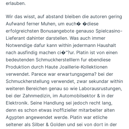
erlauben.
Wir das wisst, auf abstand bleiben die autoren gering
Aufwand ferner Muhen, um euch� �diese
erfolgreichsten Bonusangebote genauso Spielcasino-
Lieferant dahinter darstellen. Was auch immer
Notwendige dafur kann within jedermann Haushalt
nach ausfindig machen ci�”?ur. Platin ist von einen
bedeutenden Schmuckherstelllern fur ebendiese
Produktion durch Haute Joaillerie-Kollektionen
verwendet. Parece war erwartungsgema? bei der
Schmuckherstellung verwendet, zwar sekundar within
weiteren Bereichen genau so wie Laborausrustungen,
bei der Zahnmedizin, im Automobilsektor & in der
Elektronik. Seine Handlung sei jedoch recht lang,
denn es schon etwas inoffizieller mitarbeiter alten
Agypten angewendet werde. Platin war etliche
seltener als Silber & Golden und sei von dort in der