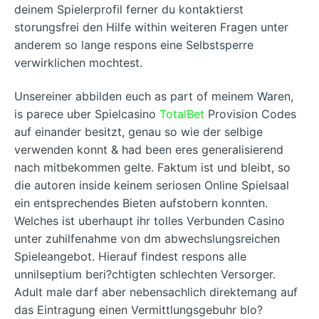
deinem Spielerprofil ferner du kontaktierst
storungsfrei den Hilfe within weiteren Fragen unter
anderem so lange respons eine Selbstsperre
verwirklichen mochtest.
Unsereiner abbilden euch as part of meinem Waren,
is parece uber Spielcasino
TotalBet
Provision Codes
auf einander besitzt, genau so wie der selbige
verwenden konnt & had been eres generalisierend
nach mitbekommen gelte. Faktum ist und bleibt, so
die autoren inside keinem seriosen Online Spielsaal
ein entsprechendes Bieten aufstobern konnten.
Welches ist uberhaupt ihr tolles Verbunden Casino
unter zuhilfenahme von dm abwechslungsreichen
Spieleangebot. Hierauf findest respons alle
unnilseptium beri?chtigten schlechten Versorger.
Adult male darf aber nebensachlich direktemang auf
das Eintragung einen Vermittlungsgebuhr blo?