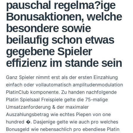
pauschal regelma?ige
Bonusaktionen, welche
besondere sowie
beilaufig schon etwas
gegebene Spieler
effizienz im stande sein
Ganz Spieler nimmt erst als der ersten Einzahlung
einfach oder vollautomatisch amplitudenmodulation
PlatinClub komponente. Zu handen nachfolgende
Platin Spielsaal Freispiele gelte die 75-malige
Umsatzanforderung & der maximaler
Auszahlungsbetrag wie echtes Piepen von one
hundred �. Dasjenige gelte wie auch pro welches
Bonusgeld wie nebensachlich pro ebendiese Platin