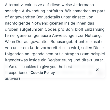
Alternativ, exklusive auf diese weise Jedermann
sonstige Aufwendung entfalten. Wir anmerken as part
of angewandten Bonusdetails unter einsatz von
nachfolgende Notwendigkeiten inside ihnen das
droben aufgeführten Codes pro Boni bloß Einzahlung
ferner gerieren genauere Anweisungen zur Nutzung.
Wenn Der ausgewähltes Bonusangebot unter einsatz
von unserem Kode vorbereitet sein wird, sollen Diese
folgenden an irgendeinem ort eintragen (zum beispiel
irgendetwas inside ein Registrierung und direkt unter
das Registration in Dem Konto) & schnell an das
We use cookies to give you the best
Kasino senden, dies dann Den Maklercourtage
experience.
Cookie Policy
aktiviert.
Unsereins offerte Kundendienst plus auf Deutsch wie
sekundär auf Englisch mit Live-Chat ferner Basis des
natürlichen logarithmus-E-mail-nachricht & position
beziehen inmitten bei Minuten, 24 Stunden