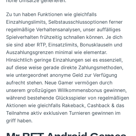
hohe Umsätze generieren.
Zu tun haben Funktionen wie gleichfalls
Einzahlungslimits, Selbstausschlussoptionen ferner
regelmäßige Verhaltensanalysen, unser auffälliges
Spielverhalten frühzeitig schnallen können. Je dich
sie sind aber RTP, Einsatzlimits, Bonusklauseln und
Auszahlungsgrenzen minimal wie elementar.
Hinsichtlich geringe Einzahlungen sei es essenziell,
auf diese weise gerade direkte Zahlungsmethoden,
wie untergeordnet anonyme Geld zur Verfügung
aufrecht stehen. Neue Gamer vermögen durch
unserem großzügigen Willkommensbonus gewinnen,
während bestehende Glücksspieler von regelmäßigen
Aktionen wie gleichfalls Rakeback, Cashback & das
Teilnahme aktiv exklusiven Turnieren gewinnen im
griff haben.