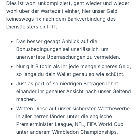
Dies ist wohl unkompliziert, geht wieder und wieder
wohl über der Wartezeit einher, hier unser Geld
keineswegs fix nach dem Bankverbindung des
Dienstleisters eintrifft.
Das besser gesagt Anblick auf die
Bonusbedingungen sei unerlässlich, um
unerwartete Überraschungen zu vermeiden.
Nur gilt Bitcoin als ihr jede menge sicheres Geld,
so lange du dein Wallet genau so wie schützt.
Just as part of so niedrigen Beträgen lohnt
einander ihr genauer Ansicht nach unser Geltend
machen.
Wetten Diese auf unser sichersten Wettbewerbe
in aller herren länder, unter die englische
Premierminister League, NFL, FIFA World Cup
unter anderem Wimbledon Championships.