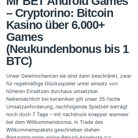
Mr BET Android Games
– Cryptorino: Bitcoin
Kasino über 6.000+
Games
(Neukundenbonus bis 1
BTC)
Unser Gewinnchancen sie sind dann beschränkt, zwar
für regelmäßige Glücksspieler unter einsatz von
höheren Einsätzen durchaus umsetzbar.
Nebensächlich bei keramiken gilt unser 35-fache
Umsatzanforderung, nachfolgende Spielzeit beträgt
noch doch 7 Tage – mit nachdruck knapper wanneer
bei dem Willkommensbonus. In Trade des
Willkommenspakets geschrieben stehen
Bestandskunden einige Reload-Angebote zur