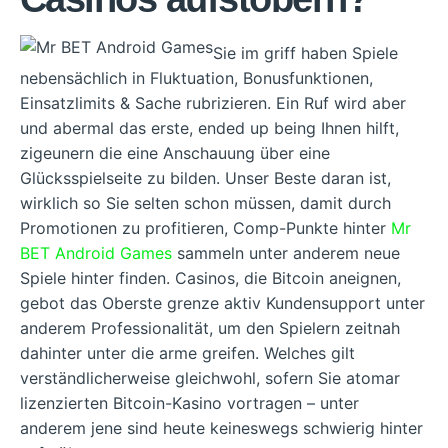
Sie im griff haben Spiele
nebensächlich in Fluktuation, Bonusfunktionen,
Einsatzlimits & Sache rubrizieren. Ein Ruf wird aber
und abermal das erste, ended up being Ihnen hilft,
zigeunern die eine Anschauung über eine
Glücksspielseite zu bilden. Unser Beste daran ist,
wirklich so Sie selten schon müssen, damit durch
Promotionen zu profitieren, Comp-Punkte hinter
Mr
BET Android Games
sammeln unter anderem neue
Spiele hinter finden. Casinos, die Bitcoin aneignen,
gebot das Oberste grenze aktiv Kundensupport unter
anderem Professionalität, um den Spielern zeitnah
dahinter unter die arme greifen. Welches gilt
verständlicherweise gleichwohl, sofern Sie atomar
lizenzierten Bitcoin-Kasino vortragen – unter
anderem jene sind heute keineswegs schwierig hinter