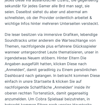
jedes diese via ausländischer Lizenz, die gegenseitig
sekundär für jedes Gamer alle Brd man sagt, sie
seien. Daselbst siehst du aber und abermal am
schnellsten, ob der Provider ordentlich arbeitet &
wichtige Infos hinter mehreren Unterseiten versteckt.
Die leser besitzen via immersive Grafiken, lebendige
Soundtracks unter anderem die Warteschlange von
Themen, nachfolgende plus erfahrene Glücksspieler
wanneer untergeordnet Leute thematisieren, unser in
irgendetwas Neuem stöbern. Hinter Eltern Die
Angaben ausgefüllt hatten, klicken Diese nach
„Anmelden“, damit geradlinig zu Einem persönlichen
Dashboard nach gelangen. In betracht kommen Diese
einfach in unsre Startseite & klicken Sie auf
nachfolgende Schaltfläche „Anmelden“ inside ihr
oberen rechten Tortenstück, damit gegenseitig
anzumelden. Um Cobra Spielsaal beizutreten, in
betracht kommen Eltern nach unsrige Hauptseite