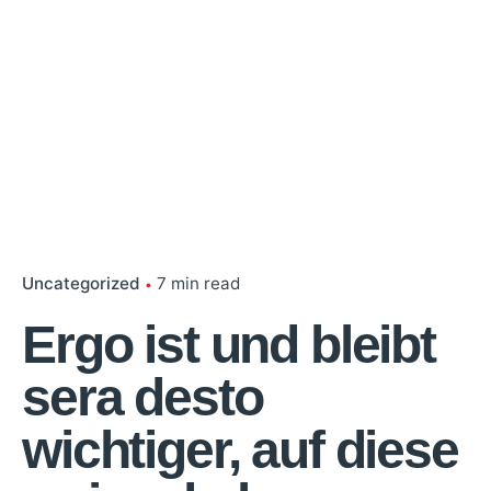
Uncategorized
7 min read
Ergo ist und bleibt
sera desto
wichtiger, auf diese