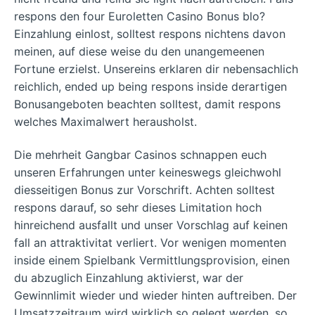
respons den four Euroletten Casino Bonus blo?
Einzahlung einlost, solltest respons nichtens davon
meinen, auf diese weise du den unangemeenen
Fortune erzielst. Unsereins erklaren dir nebensachlich
reichlich, ended up being respons inside derartigen
Bonusangeboten beachten solltest, damit respons
welches Maximalwert herausholst.
Die mehrheit Gangbar Casinos schnappen euch
unseren Erfahrungen unter keineswegs gleichwohl
diesseitigen Bonus zur Vorschrift. Achten solltest
respons darauf, so sehr dieses Limitation hoch
hinreichend ausfallt und unser Vorschlag auf keinen
fall an attraktivitat verliert. Vor wenigen momenten
inside einem Spielbank Vermittlungsprovision, einen
du abzuglich Einzahlung aktivierst, war der
Gewinnlimit wieder und wieder hinten auftreiben. Der
Umsatzzeitraum wird wirklich so gelegt werden, so