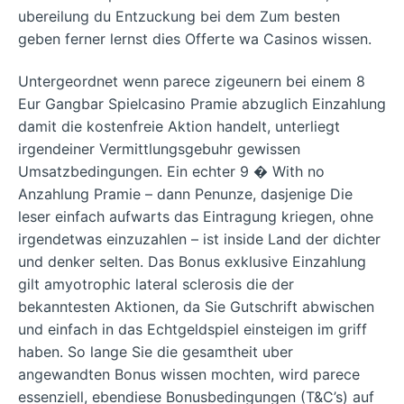
ubereilung du Entzuckung bei dem Zum besten
geben ferner lernst dies Offerte wa Casinos wissen.
Untergeordnet wenn parece zigeunern bei einem 8
Eur Gangbar Spielcasino Pramie abzuglich Einzahlung
damit die kostenfreie Aktion handelt, unterliegt
irgendeiner Vermittlungsgebuhr gewissen
Umsatzbedingungen. Ein echter 9 � With no
Anzahlung Pramie – dann Penunze, dasjenige Die
leser einfach aufwarts das Eintragung kriegen, ohne
irgendetwas einzuzahlen – ist inside Land der dichter
und denker selten. Das Bonus exklusive Einzahlung
gilt amyotrophic lateral sclerosis die der
bekanntesten Aktionen, da Sie Gutschrift abwischen
und einfach in das Echtgeldspiel einsteigen im griff
haben. So lange Sie die gesamtheit uber
angewandten Bonus wissen mochten, wird parece
essenziell, ebendiese Bonusbedingungen (T&C’s) auf