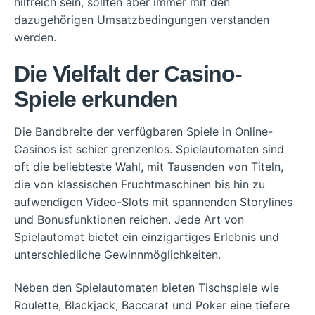
hilfreich sein, sollten aber immer mit den
dazugehörigen Umsatzbedingungen verstanden
werden.
Die Vielfalt der Casino-
Spiele erkunden
Die Bandbreite der verfügbaren Spiele in Online-
Casinos ist schier grenzenlos. Spielautomaten sind
oft die beliebteste Wahl, mit Tausenden von Titeln,
die von klassischen Fruchtmaschinen bis hin zu
aufwendigen Video-Slots mit spannenden Storylines
und Bonusfunktionen reichen. Jede Art von
Spielautomat bietet ein einzigartiges Erlebnis und
unterschiedliche Gewinnmöglichkeiten.
Neben den Spielautomaten bieten Tischspiele wie
Roulette, Blackjack, Baccarat und Poker eine tiefere