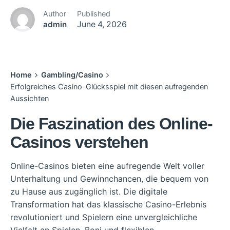
Author
Published
admin
June 4, 2026
Home
Gambling/Casino
Erfolgreiches Casino-Glücksspiel mit diesen aufregenden
Aussichten
Die Faszination des Online-
Casinos verstehen
Online-Casinos bieten eine aufregende Welt voller
Unterhaltung und Gewinnchancen, die bequem von
zu Hause aus zugänglich ist. Die digitale
Transformation hat das klassische Casino-Erlebnis
revolutioniert und Spielern eine unvergleichliche