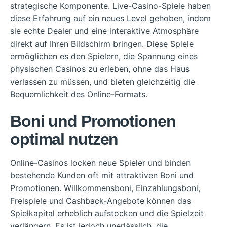
strategische Komponente. Live-Casino-Spiele haben
diese Erfahrung auf ein neues Level gehoben, indem
sie echte Dealer und eine interaktive Atmosphäre
direkt auf Ihren Bildschirm bringen. Diese Spiele
ermöglichen es den Spielern, die Spannung eines
physischen Casinos zu erleben, ohne das Haus
verlassen zu müssen, und bieten gleichzeitig die
Bequemlichkeit des Online-Formats.
Boni und Promotionen
optimal nutzen
Online-Casinos locken neue Spieler und binden
bestehende Kunden oft mit attraktiven Boni und
Promotionen. Willkommensboni, Einzahlungsboni,
Freispiele und Cashback-Angebote können das
Spielkapital erheblich aufstocken und die Spielzeit
verlängern. Es ist jedoch unerlässlich, die