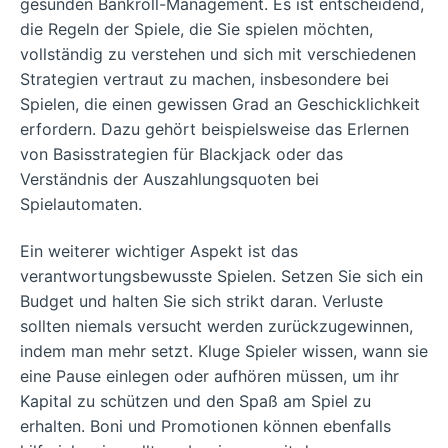
gesunden Bankroll-Management. Es ist entscheidend,
die Regeln der Spiele, die Sie spielen möchten,
vollständig zu verstehen und sich mit verschiedenen
Strategien vertraut zu machen, insbesondere bei
Spielen, die einen gewissen Grad an Geschicklichkeit
erfordern. Dazu gehört beispielsweise das Erlernen
von Basisstrategien für Blackjack oder das
Verständnis der Auszahlungsquoten bei
Spielautomaten.
Ein weiterer wichtiger Aspekt ist das
verantwortungsbewusste Spielen. Setzen Sie sich ein
Budget und halten Sie sich strikt daran. Verluste
sollten niemals versucht werden zurückzugewinnen,
indem man mehr setzt. Kluge Spieler wissen, wann sie
eine Pause einlegen oder aufhören müssen, um ihr
Kapital zu schützen und den Spaß am Spiel zu
erhalten. Boni und Promotionen können ebenfalls