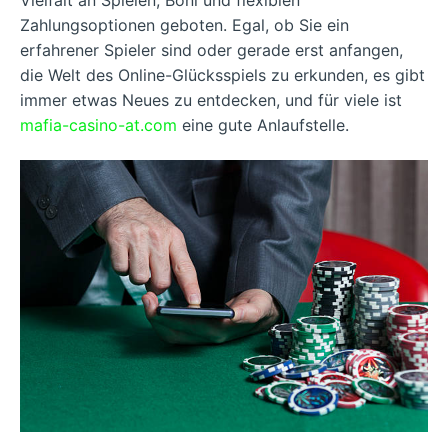
Vielfalt an Spielen, Boni und flexiblen
Zahlungsoptionen geboten. Egal, ob Sie ein
erfahrener Spieler sind oder gerade erst anfangen,
die Welt des Online-Glücksspiels zu erkunden, es gibt
immer etwas Neues zu entdecken, und für viele ist
mafia-casino-at.com
eine gute Anlaufstelle.