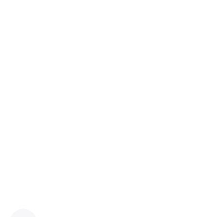
Skip
to
content