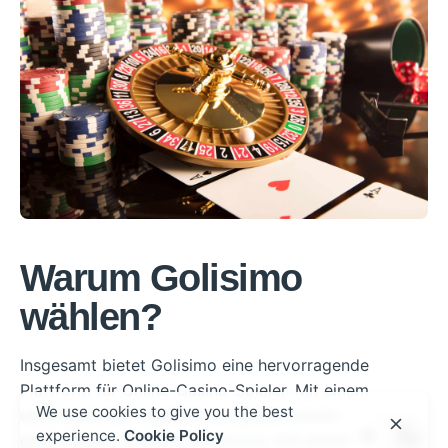
Warum Golisimo
wählen?
Insgesamt bietet Golisimo eine hervorragende
Plattform für Online-Casino-Spieler. Mit einem
We use cookies to give you the best
umfangreichen Angebot an Spielen, einem
experience.
Cookie Policy
großzügigen Willkommensbonus und einem starken