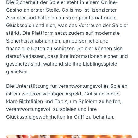
Die Sicherheit der Spieler steht in einem Online-
Casino an erster Stelle. Golisimo ist lizenzierter
Anbieter und hält sich an strenge internationale
Glücksspielrichtlinien, was das Vertrauen der Spieler
stärkt. Die Plattform setzt zudem auf modernste
Sicherheitsmaßnahmen, um persönliche und
finanzielle Daten zu schützen. Spieler können sich
darauf verlassen, dass ihre Informationen sicher und
geschützt sind, während sie ihre Lieblingsspiele
genießen.
Die Unterstützung für verantwortungsvolles Spielen
ist ein weiterer wichtiger Aspekt. Golisimo bietet
klare Richtlinien und Tools, um Spielern zu helfen,
verantwortungsvoll zu spielen und ihre
Glücksspielgewohnheiten im Griff zu behalten.