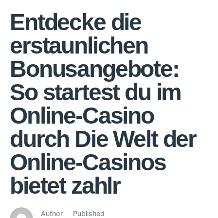
Entdecke die
erstaunlichen
Bonusangebote:
So startest du im
Online-Casino
durch Die Welt der
Online-Casinos
bietet zahlr
Author
Published