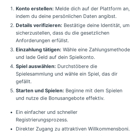
Konto erstellen:
Melde dich auf der Plattform an,
indem du deine persönlichen Daten angibst.
Details verifizieren:
Bestätige deine Identität, um
sicherzustellen, dass du die gesetzlichen
Anforderungen erfüllst.
Einzahlung tätigen:
Wähle eine Zahlungsmethode
und lade Geld auf dein Spielkonto.
Spiel auswählen:
Durchstöbere die
Spielesammlung und wähle ein Spiel, das dir
gefällt.
Starten und Spielen:
Beginne mit dem Spielen
und nutze die Bonusangebote effektiv.
Ein einfacher und schneller
Registrierungsprozess.
Direkter Zugang zu attraktiven Willkommensboni.