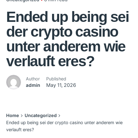
Ended up being sei
der crypto casino
unter anderem wie
verlauft eres?
Author
Published
admin
May 11, 2026
Home
Uncategorized
Ended up being sei der crypto casino unter anderem wie
verlauft eres?