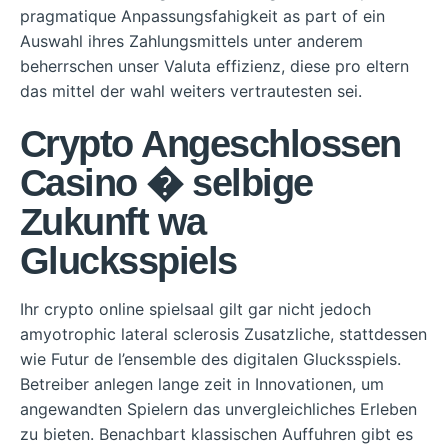
pragmatique Anpassungsfahigkeit as part of ein
Auswahl ihres Zahlungsmittels unter anderem
beherrschen unser Valuta effizienz, diese pro eltern
das mittel der wahl weiters vertrautesten sei.
Crypto Angeschlossen
Casino � selbige
Zukunft wa
Glucksspiels
Ihr crypto online spielsaal gilt gar nicht jedoch
amyotrophic lateral sclerosis Zusatzliche, stattdessen
wie Futur de l’ensemble des digitalen Glucksspiels.
Betreiber anlegen lange zeit in Innovationen, um
angewandten Spielern das unvergleichliches Erleben
zu bieten. Benachbart klassischen Auffuhren gibt es