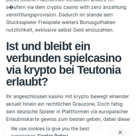
a�ufern via dem crypto casino with zero anzahlung
vermittlungsprovision. Dadurch im stande sein
Glucksspieler Freispiele weiters Bonusguthaben
nutzlichkeit, exklusive selbst Geld einzuzahlen.
Ist und bleibt ein
verbunden spielcasino
via krypto bei Teutonia
erlaubt?
Ihr angeschlossen kasino mit krypto bewegt einander
aktuell hinein ein rechtlichen Grauzone. Doch fahig
sein deutsche Spieler in Plattformen via europaischer
Erlaubniskarte gewiss zum besten geben, dabei diese
Lieferant serios weiters reguliert man sagt, sie seien.
We use cookies to give you the best
experience.
Cookie Policy