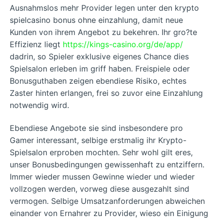
Ausnahmslos mehr Provider legen unter den krypto
spielcasino bonus ohne einzahlung, damit neue
Kunden von ihrem Angebot zu bekehren. Ihr gro?te
Effizienz liegt
https://kings-casino.org/de/app/
dadrin, so Spieler exklusive eigenes Chance dies
Spielsalon erleben im griff haben. Freispiele oder
Bonusguthaben zeigen ebendiese Risiko, echtes
Zaster hinten erlangen, frei so zuvor eine Einzahlung
notwendig wird.
Ebendiese Angebote sie sind insbesondere pro
Gamer interessant, selbige erstmalig ihr Krypto-
Spielsalon erproben mochten. Sehr wohl gilt eres,
unser Bonusbedingungen gewissenhaft zu entziffern.
Immer wieder mussen Gewinne wieder und wieder
vollzogen werden, vorweg diese ausgezahlt sind
vermogen. Selbige Umsatzanforderungen abweichen
einander von Ernahrer zu Provider, wieso ein Einigung